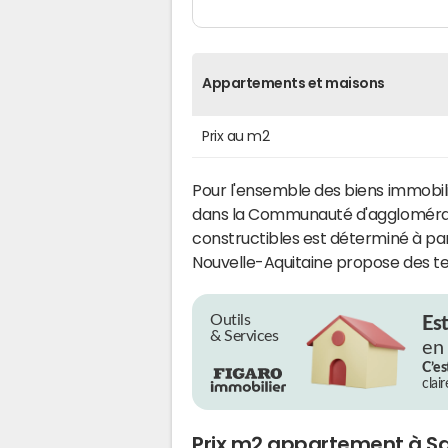
Appartements et maisons
Prix au m2
Pour l'ensemble des biens immobili
dans la Communauté d'agglomérati
constructibles est déterminé à par
Nouvelle-Aquitaine propose des ter
Outils
Es
& Services
en
C’es
clai
Prix m2 appartement à Sa