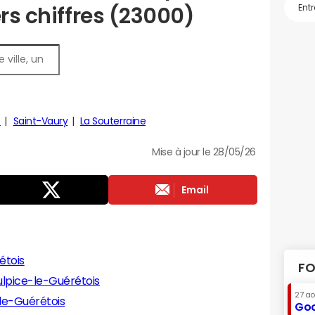
ers chiffres (23000)
t
Saint-Vaury
La Souterraine
Mise à jour le 28/05/26
Email
étois
FO
ulpice-le-Guérétois
27 a
-le-Guérétois
Goo