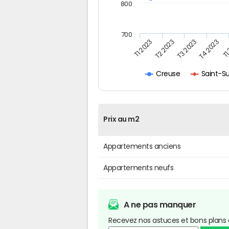
800
700
T1 2023
T2 2023
T3 2023
T4 2023
T1
Saint-S
Creuse
Prix au m2
Appartements anciens
Appartements neufs
A ne pas manquer
Recevez nos astuces et bons plans 