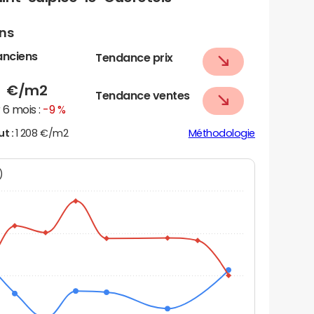
ens
anciens
Tendance prix
0
€/m2
Tendance ventes
6 mois :
-9 %
ut :
1 208 €/m2
Méthodologie
N)