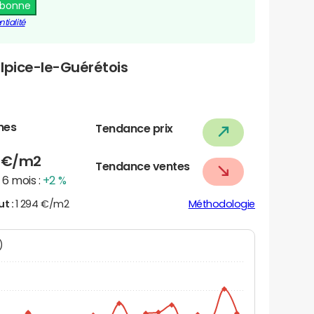
abonne
tialité
lpice-le-Guérétois
nes
Tendance prix
7
€/m2
Tendance ventes
6 mois :
+2 %
ut :
1 294 €/m2
Méthodologie
N)