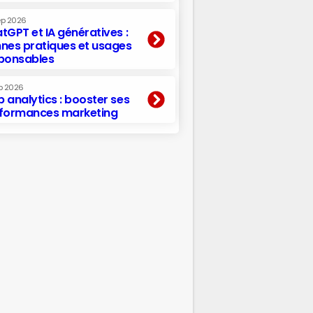
ep 2026
tGPT et IA génératives :
nes pratiques et usages
ponsables
p 2026
 analytics : booster ses
formances marketing