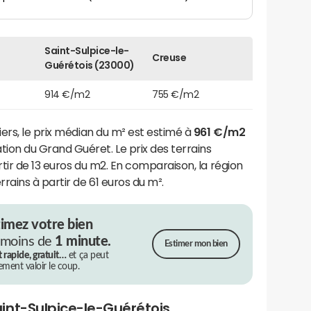
Saint-Sulpice-le-
Creuse
Guérétois (23000)
914 €/m2
755 €/m2
ers, le prix médian du m² est estimé à
961 €/m2
on du Grand Guéret. Le prix des terrains
tir de 13 euros du m2. En comparaison, la région
rains à partir de 61 euros du m².
timez votre bien
 moins de
1 minute.
Estimer mon bien
t rapide, gratuit…
et ça peut
rement valoir le coup.
int-Sulpice-le-Guérétois