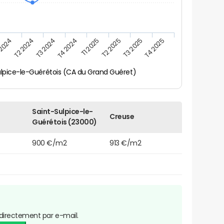
 2024
T2 2024
T3 2024
T4 2024
T1 2025
T2 2025
T3 2025
T4 2025
ulpice-le-Guérétois (CA du Grand Guéret)
Saint-Sulpice-le-
Creuse
Guérétois (23000)
900 €/m2
913 €/m2
directement par e-mail.