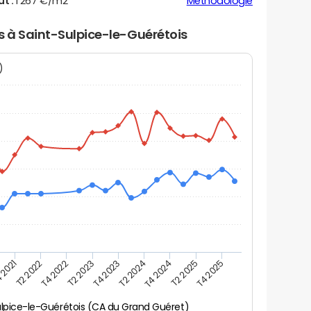
ut :
1 267 €/m2
Méthodologie
rs à Saint-Sulpice-le-Guérétois
N)
 2021
T2 2025
T4 2023
T2 2022
T4 2025
T2 2024
T4 2022
T4 2024
T2 2023
ulpice-le-Guérétois (CA du Grand Guéret)