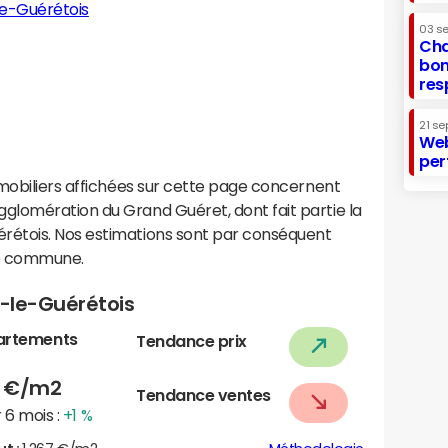
-le-Guérétois
03 s
Cha
bon
res
21 se
Web
per
mobiliers affichées sur cette page concernent
lomération du Grand Guéret, dont fait partie la
étois. Nos estimations sont par conséquent
te commune.
e-le-Guérétois
artements
Tendance prix
4
€/m2
Tendance ventes
 6 mois :
+1 %