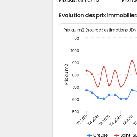
Prix bas :
684 €/m2
Prix ha
Evolution des prix immobilie
Prix au m2 (source : estimations JD
1100
1000
900
Prix au m2
800
700
600
500
T4
T2 2020
T4 2020
T2 2019
T2 2021
T4 2019
Saint-S
Creuse