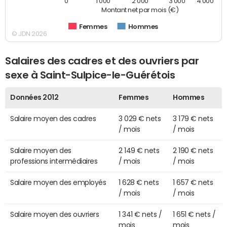
0
1 000
2 000
3 000
4 000
Montant net par mois (€)
Femmes
Hommes
© JDN 2026
Salaires des cadres et des ouvriers par
sexe à Saint-Sulpice-le-Guérétois
Données 2012
Femmes
Hommes
Salaire moyen des cadres
3 029 € nets
3 179 € nets
/ mois
/ mois
Salaire moyen des
2 149 € nets
2 190 € nets
professions intermédiaires
/ mois
/ mois
Salaire moyen des employés
1 628 € nets
1 657 € nets
/ mois
/ mois
Salaire moyen des ouvriers
1 341 € nets /
1 651 € nets /
mois
mois