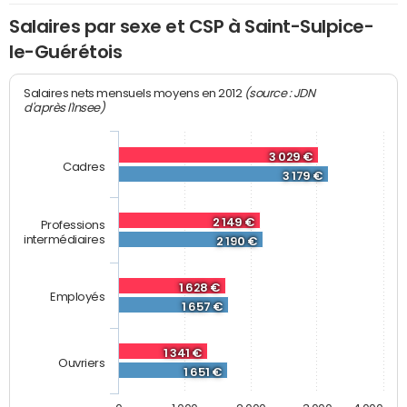
Salaires par sexe et CSP à Saint-Sulpice-
le-Guérétois
(source : JDN
Salaires nets mensuels moyens en 2012
d'après l'Insee)
3 029 €
Cadres
3 179 €
2 149 €
Professions
intermédiaires
2 190 €
1 628 €
Employés
1 657 €
1 341 €
Ouvriers
1 651 €