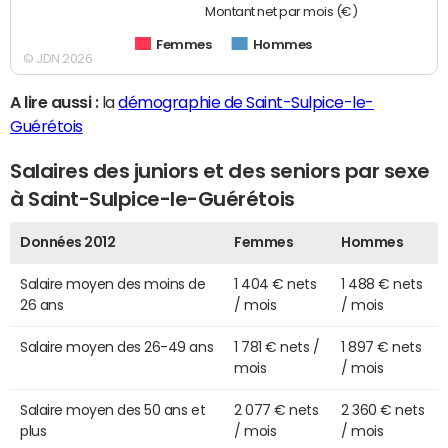
Montant net par mois (€)
Femmes
Hommes
© JDN 2026
A lire aussi :
la
démographie de Saint-Sulpice-le-
Guérétois
Salaires des juniors et des seniors par sexe
à Saint-Sulpice-le-Guérétois
Données 2012
Femmes
Hommes
Salaire moyen des moins de
1 404 € nets
1 488 € nets
26 ans
/ mois
/ mois
Salaire moyen des 26-49 ans
1 781 € nets /
1 897 € nets
mois
/ mois
Salaire moyen des 50 ans et
2 077 € nets
2 360 € nets
plus
/ mois
/ mois