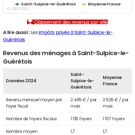
Saint-Sulpice-le-Guérétois
Moyenne France
© JDN 2026
Classement des revenus par ville
A lire aussi :
Les
impôts payés à Saint-Sulpice-le-
Guérétois
Revenus des ménages à Saint-Sulpice-le-
Guérétois
Saint-
Moyenne
Données 2024
Sulpice-le-
France
Guérétois
Revenu mensuel moyen par
2 465 € / par
2 626 € / par
foyer fiscal
mois
mois
Nombre de foyers fiscaux
1 135 foyers
1 107 foyers
Nombre moyen
1,7
1,7