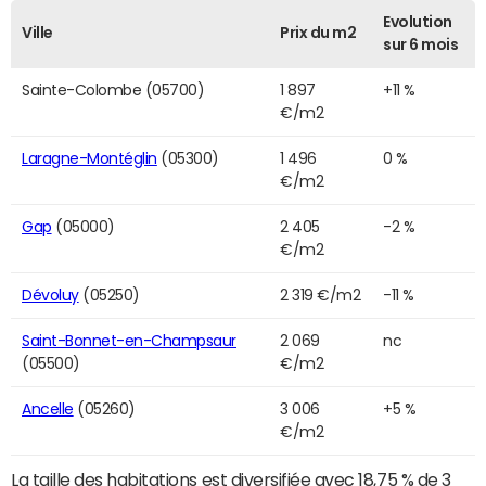
Evolution
Ville
Prix du m2
sur 6 mois
Sainte-Colombe (05700)
1 897
+11 %
€/m2
Laragne-Montéglin
(05300)
1 496
0 %
€/m2
Gap
(05000)
2 405
-2 %
€/m2
Dévoluy
(05250)
2 319 €/m2
-11 %
Saint-Bonnet-en-Champsaur
2 069
nc
(05500)
€/m2
Ancelle
(05260)
3 006
+5 %
€/m2
La taille des habitations est diversifiée avec 18,75 % de 3