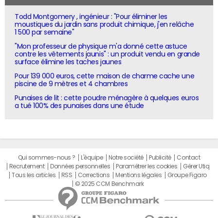
Todd Montgomery , ingénieur : "Pour éliminer les
moustiques du jardin sans produit chimique, j'en relâche
1 500 par semaine"
"Mon professeur de physique m'a donné cette astuce
contre les vêtements jaunis" : un produit vendu en grande
surface élimine les taches jaunes
Pour 139 000 euros, cette maison de charme cache une
piscine de 9 mètres et 4 chambres
Punaises de lit : cette poudre ménagère à quelques euros
a tué 100% des punaises dans une étude
Qui sommes-nous ?
L'équipe
Notre société
Publicité
Contact
Recrutement
Données personnelles
Paramétrer les cookies
Gérer Utiq
Tous les articles
RSS
Corrections
Mentions légales
Groupe Figaro
© 2025 CCM Benchmark