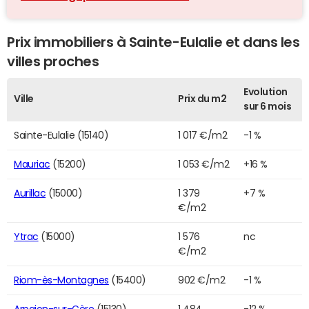
Prix immobiliers à Sainte-Eulalie et dans les
villes proches
Evolution
Ville
Prix du m2
sur 6 mois
Sainte-Eulalie (15140)
1 017 €/m2
-1 %
Mauriac
(15200)
1 053 €/m2
+16 %
Aurillac
(15000)
1 379
+7 %
€/m2
Ytrac
(15000)
1 576
nc
€/m2
Riom-ès-Montagnes
(15400)
902 €/m2
-1 %
Arpajon-sur-Cère
(15130)
1 484
-12 %