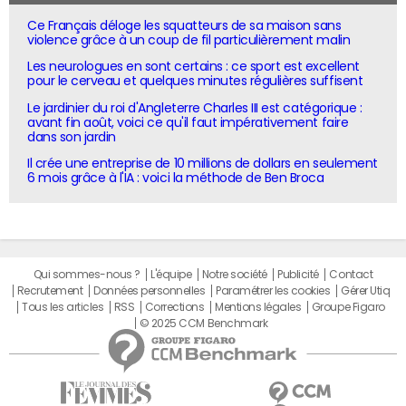
Ce Français déloge les squatteurs de sa maison sans
violence grâce à un coup de fil particulièrement malin
Les neurologues en sont certains : ce sport est excellent
pour le cerveau et quelques minutes régulières suffisent
Le jardinier du roi d'Angleterre Charles III est catégorique :
avant fin août, voici ce qu'il faut impérativement faire
dans son jardin
Il crée une entreprise de 10 millions de dollars en seulement
6 mois grâce à l'IA : voici la méthode de Ben Broca
Qui sommes-nous ?
L'équipe
Notre société
Publicité
Contact
Recrutement
Données personnelles
Paramétrer les cookies
Gérer Utiq
Tous les articles
RSS
Corrections
Mentions légales
Groupe Figaro
© 2025 CCM Benchmark