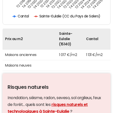
T4 2021
T2 2025
T2 2019
T4 2022
T2 2020
T4 2023
T2 2021
T4 2024
T2 2022
T4 2025
T4 2019
T2 2023
T4 2020
T2 2024
Sainte-Eulalie (CC du Pays de Salers)
Cantal
Sainte-
Prix au m2
Eulalie
Cantal
(15140)
Maisons anciennes
1 017 €/m2
1 131 €/m2
Maisons neuves
Risques naturels
Inondation, séisme, radon, seveso, sol argileux, feux
de forêt... quels sont les
risques naturels et
technologiques à Sainte-Eulalie
?