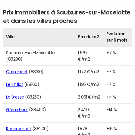
Prix immobiliers à Saulxures-sur-Moselotte
et dans les villes proches
Evolution
Ville
Prix du m2
sur 6 mois
Saulxures-sur-Moselotte
1 667
+7 %
(88290)
€/m2
Cornimont
(88310)
1 172 €/m2
-7 %
Le Thillot
(88160)
1 126 €/m2
-7 %
La Bresse
(88250)
2 051 €/m2
+4 %
Gérardmer
(88400)
2 420
-14 %
€/m2
Remiremont
(88200)
1 578
+16 %