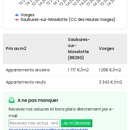
T4 2021
T2 2025
T2 2019
T4 2022
T2 2020
T4 2023
T2 2021
T4 2024
T2 2022
T4 2025
T4 2019
T2 2023
T4 2020
T2 2024
Vosges
Saulxures-sur-Moselotte (CC des Hautes Vosges)
Saulxures-
sur-
Prix au m2
Vosges
Moselotte
(88290)
Appartements anciens
1 717 €/m2
1 268 €/m2
Appartements neufs
3 343 €/m2
A ne pas manquer
Recevez nos astuces et bons plans directement par e-
mail.
Je m'abonne
En savoir plus sur notre politique de confidentialité