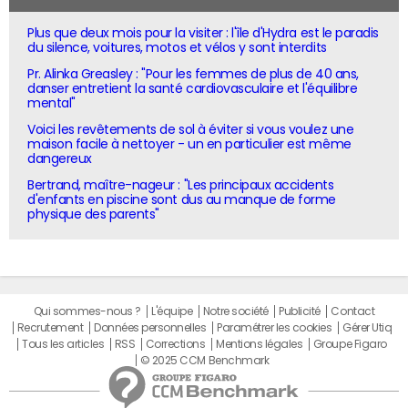
Plus que deux mois pour la visiter : l'île d'Hydra est le paradis
du silence, voitures, motos et vélos y sont interdits
Pr. Alinka Greasley : "Pour les femmes de plus de 40 ans,
danser entretient la santé cardiovasculaire et l'équilibre
mental"
Voici les revêtements de sol à éviter si vous voulez une
maison facile à nettoyer - un en particulier est même
dangereux
Bertrand, maître-nageur : "Les principaux accidents
d'enfants en piscine sont dus au manque de forme
physique des parents"
Qui sommes-nous ?
L'équipe
Notre société
Publicité
Contact
Recrutement
Données personnelles
Paramétrer les cookies
Gérer Utiq
Tous les articles
RSS
Corrections
Mentions légales
Groupe Figaro
© 2025 CCM Benchmark