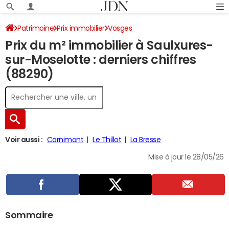
Patrimoine
Prix immobilier
Vosges
Prix du m² immobilier à Saulxures-
Saulxures-sur-Moselotte
sur-Moselotte : derniers chiffres
(88290)
Voir aussi :
Cornimont
Le Thillot
La Bresse
Mise à jour le 28/05/26
Sommaire