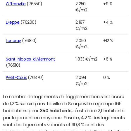
Offranville
(76550)
2 250
+9 %
€/m2
Dieppe
(76200)
2 187
+4 %
€/m2
Luneray
(76810)
2 050
+12 %
€/m2
Saint-Nicolas-d'Aliermont
1 833 €/m2
+6 %
(76510)
Petit-Caux
(76370)
2 094
0 %
€/m2
Le nombre de logements de l'agglomération s'est accru
de 1,2 % sur cinq ans. La ville de Sauqueville regroupe 165
habitations pour
350 habitants
, c'est à dire 2,1 habitants
par logement en moyenne. Ensuite, 4,2 % des logements
sont des logements vacants et 90,3 % sont des