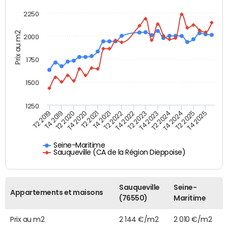
2250
Prix au m2
2000
1750
1500
1250
T4 2021
T2 2025
T2 2019
T4 2022
T2 2020
T4 2023
T2 2021
T4 2024
T2 2022
T4 2025
T4 2019
T2 2023
T4 2020
T2 2024
Seine-Maritime
Sauqueville (CA de la Région Dieppoise)
Sauqueville
Seine-
Appartements et maisons
(76550)
Maritime
Prix au m2
2 144 €/m2
2 010 €/m2