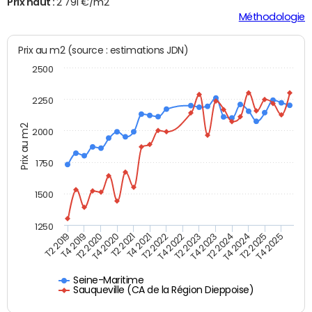
Prix haut :
2 791 €/m2
Méthodologie
Prix au m2 (source : estimations JDN)
2500
2250
Prix au m2
2000
1750
1500
1250
T4 2021
T2 2025
T2 2019
T4 2022
T2 2020
T4 2023
T2 2021
T4 2024
T2 2022
T4 2025
T4 2019
T2 2023
T4 2020
T2 2024
Seine-Maritime
Sauqueville (CA de la Région Dieppoise)