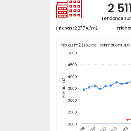
2 51
Tendance sur 
Prix bas :
2 277 €/m2
Prix ha
Prix au m2 (source : estimations JD
5000
4500
4000
Prix au m2
3500
3000
2500
2000