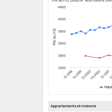
Prix au m2 (source : estimations JD
4500
4000
Prix au m2
3500
3000
2500
2000
T2 2019
T4 2019
T2 2020
T4 2020
T2 2021
T4
Hau
Appartements et maisons