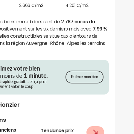
2 666 €/m2
4 201 €/m2
 des biens immobiliers sont de
2 787 euros du
ositivement sur les six derniers mois avec
7,99 %
lles constructibles se situe aux alentours de
ans la région Auvergne-Rhône-Alpes les terrains
timez votre bien
 moins de
1 minute.
Estimer mon bien
t rapide, gratuit…
et ça peut
rement valoir le coup.
ionzier
ens
anciens
Tendance prix