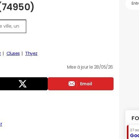
 (74950)
z
Cluses
Thyez
Mise à jour le 28/05/26
Email
FO
r
27 a
Goo