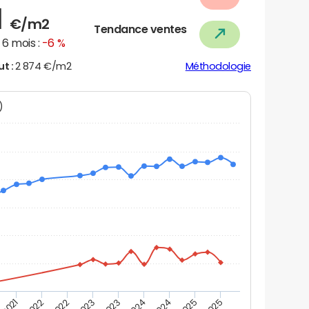
1
€/m2
Tendance ventes
6 mois :
-6 %
ut :
2 874 €/m2
Méthodologie
N)