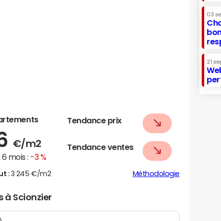
03 s
Cha
bon
res
21 se
Web
per
artements
Tendance prix
66
€/m2
Tendance ventes
6 mois :
-3 %
ut :
3 245 €/m2
Méthodologie
s à Scionzier