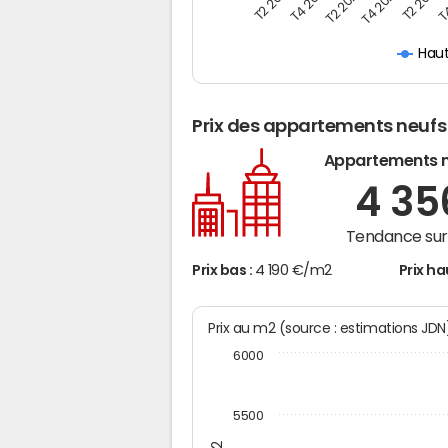
T2 2019
T4 2019
T2 2020
T4 2020
T2 2021
T4
Hau
Prix des appartements neufs
Appartements 
4 3
Tendance sur 
Prix bas :
4 190 €/m2
Prix ha
Prix au m2 (source : estimations JD
6000
5500