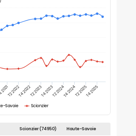
N)
 2021
T2 2022
T4 2022
T2 2023
T4 2023
T2 2024
T4 2024
T2 2025
T4 2025
te-Savoie
Scionzier
Scionzier (74950)
Haute-Savoie