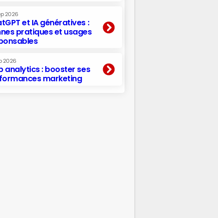
ep 2026
tGPT et IA génératives :
nes pratiques et usages
ponsables
p 2026
 analytics : booster ses
formances marketing