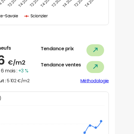
 2021
T2 2022
T4 2022
T2 2023
T4 2023
T2 2024
T4 2024
T2 2025
T4 2025
te-Savoie
Scionzier
neufs
Tendance prix
56
€/m2
Tendance ventes
6 mois :
+3 %
ut :
5 102 €/m2
Méthodologie
N)