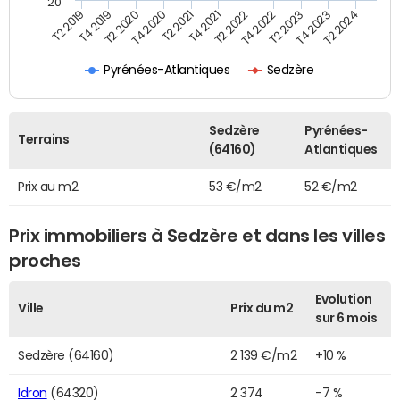
20
T2 2022
T2 2023
T2 2024
T4 2019
T4 2020
T4 2021
T4 2022
T4 2023
T2 2019
T2 2020
T2 2021
Pyrénées-Atlantiques
Sedzère
Sedzère
Pyrénées-
Terrains
(64160)
Atlantiques
Prix au m2
53 €/m2
52 €/m2
Prix immobiliers à Sedzère et dans les villes
proches
Evolution
Ville
Prix du m2
sur 6 mois
Sedzère (64160)
2 139 €/m2
+10 %
Idron
(64320)
2 374
-7 %