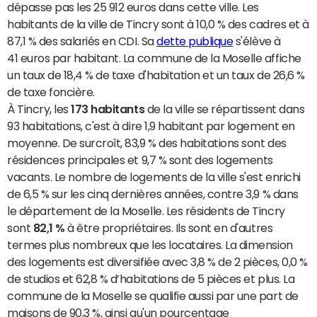
dépasse pas les 25 912 euros dans cette ville. Les
habitants de la ville de Tincry sont à 10,0 % des cadres et à
87,1 % des salariés en CDI. Sa
dette publique
s'élève à
41 euros par habitant. La commune de la Moselle affiche
un taux de 18,4 % de taxe d'habitation et un taux de 26,6 %
de taxe foncière.
À Tincry, les
173 habitants
de la ville se répartissent dans
93 habitations, c'est à dire 1,9 habitant par logement en
moyenne. De surcroît, 83,9 % des habitations sont des
résidences principales et 9,7 % sont des logements
vacants. Le nombre de logements de la ville s'est enrichi
de 6,5 % sur les cinq dernières années, contre 3,9 % dans
le département de la Moselle. Les résidents de Tincry
sont
82,1 %
à être propriétaires. Ils sont en d'autres
termes plus nombreux que les locataires. La dimension
des logements est diversifiée avec 3,8 % de 2 pièces, 0,0 %
de studios et 62,8 % d’habitations de 5 pièces et plus. La
commune de la Moselle se qualifie aussi par une part de
maisons de 90,3 %, ainsi qu'un pourcentage