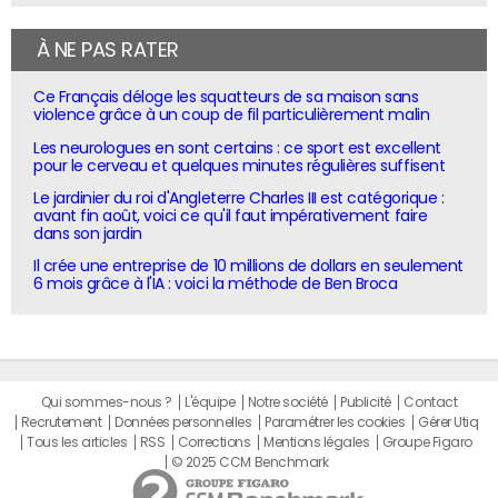
À NE PAS RATER
Ce Français déloge les squatteurs de sa maison sans
violence grâce à un coup de fil particulièrement malin
Les neurologues en sont certains : ce sport est excellent
pour le cerveau et quelques minutes régulières suffisent
Le jardinier du roi d'Angleterre Charles III est catégorique :
avant fin août, voici ce qu'il faut impérativement faire
dans son jardin
Il crée une entreprise de 10 millions de dollars en seulement
6 mois grâce à l'IA : voici la méthode de Ben Broca
Qui sommes-nous ?
L'équipe
Notre société
Publicité
Contact
Recrutement
Données personnelles
Paramétrer les cookies
Gérer Utiq
Tous les articles
RSS
Corrections
Mentions légales
Groupe Figaro
© 2025 CCM Benchmark