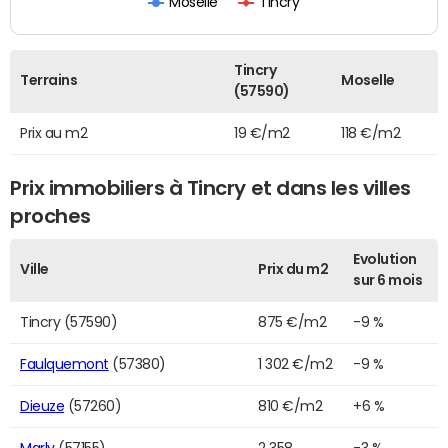
Moselle
Tincry
Tincry
Terrains
Moselle
(57590)
Prix au m2
19 €/m2
118 €/m2
Prix immobiliers à Tincry et dans les villes
proches
Evolution
Ville
Prix du m2
sur 6 mois
Tincry (57590)
875 €/m2
-9 %
Faulquemont
(57380)
1 302 €/m2
-9 %
Dieuze
(57260)
810 €/m2
+6 %