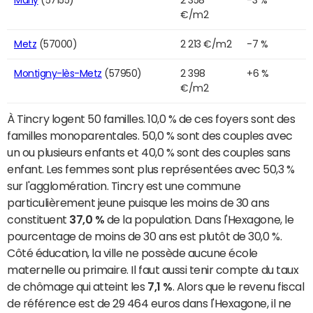
Marly
(57155)
2 358
-3 %
€/m2
Metz
(57000)
2 213 €/m2
-7 %
Montigny-lès-Metz
(57950)
2 398
+6 %
€/m2
À Tincry logent 50 familles. 10,0 % de ces foyers sont des
familles monoparentales. 50,0 % sont des couples avec
un ou plusieurs enfants et 40,0 % sont des couples sans
enfant. Les femmes sont plus représentées avec 50,3 %
sur l'agglomération. Tincry est une commune
particulièrement jeune puisque les moins de 30 ans
constituent
37,0 %
de la population. Dans l'Hexagone, le
pourcentage de moins de 30 ans est plutôt de 30,0 %.
Côté éducation, la ville ne possède aucune école
maternelle ou primaire. Il faut aussi tenir compte du taux
de chômage qui atteint les
7,1 %
. Alors que le revenu fiscal
de référence est de 29 464 euros dans l'Hexagone, il ne