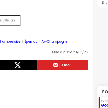
Champenoise
Épernay
Aÿ-Champagne
Mise à jour le 28/05/26
Email
FO
27 a
Goo