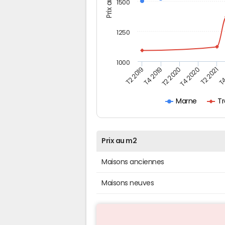
Prix au m2
1500
1250
1000
T4
T2 2020
T4 2020
T2 2019
T2 2021
T4 2019
Tr
Marne
Prix au m2
Maisons anciennes
Maisons neuves