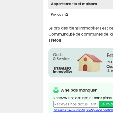
Appartements et maisons
Prix au m2
Le prix des biens immobiliers est d
Communauté de communes de la B
Tréfols.
Outils
Es
& Services
en
C’es
clai
A ne pas manquer
Recevez nos astuces et bons plans 
Je m'
En savoir plus sur notre politique de confiden