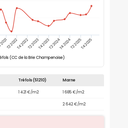
 2021
T2 2025
T4 2023
T2 2022
T4 2025
T2 2024
T4 2022
T4 2024
T2 2023
éfols (CC de la Brie Champenoise)
Tréfols (51210)
Marne
1 421 €/m2
1 685 €/m2
2 642 €/m2