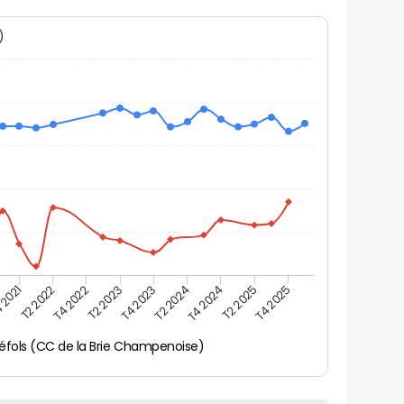
N)
 2021
T2 2025
T4 2023
T2 2022
T4 2025
T2 2024
T4 2022
T4 2024
T2 2023
éfols (CC de la Brie Champenoise)