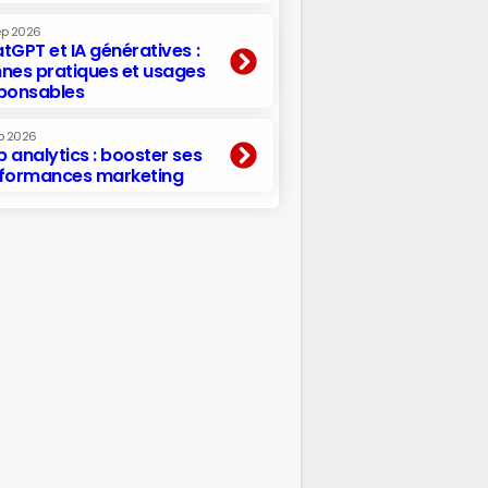
ep 2026
tGPT et IA génératives :
nes pratiques et usages
ponsables
p 2026
 analytics : booster ses
formances marketing