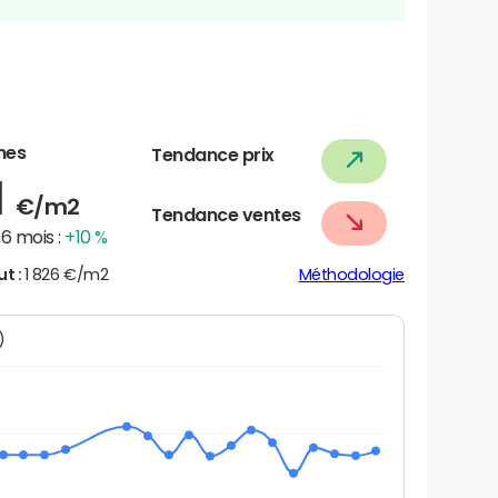
nes
Tendance prix
1
€/m2
Tendance ventes
6 mois :
+10 %
ut :
1 826 €/m2
Méthodologie
N)