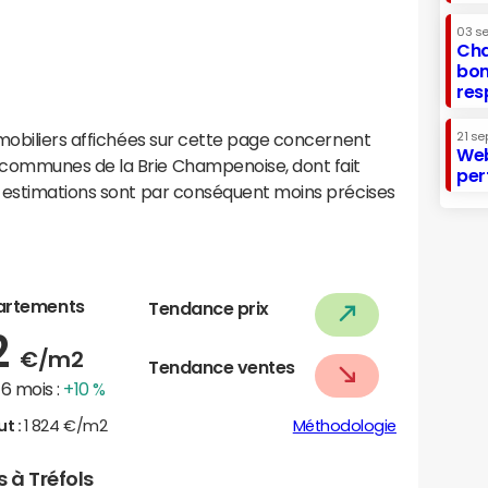
03 s
Cha
bon
res
mobiliers affichées sur cette page concernent
21 se
Web
communes de la Brie Champenoise, dont fait
per
 estimations sont par conséquent moins précises
artements
Tendance prix
2
€/m2
Tendance ventes
6 mois :
+10 %
ut :
1 824 €/m2
Méthodologie
s à Tréfols