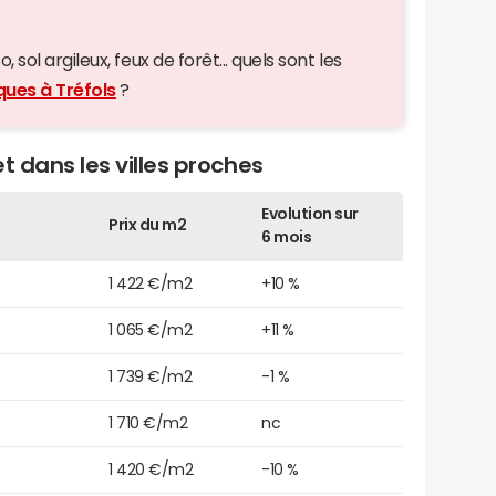
 sol argileux, feux de forêt... quels sont les
ques à Tréfols
?
et dans les villes proches
Evolution sur
Prix du m2
6 mois
1 422 €/m2
+10 %
1 065 €/m2
+11 %
1 739 €/m2
-1 %
1 710 €/m2
nc
1 420 €/m2
-10 %