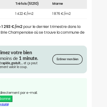
Tréfols (51210)
Marne
1 422 €/m2
1 876 €/m2
e
1 293 €/m2
pour le dernier trimestre dans la
rie Champenoise où se trouve la commune de
timez votre bien
 moins de
1 minute.
Estimer mon bien
t rapide, gratuit…
et ça peut
rement valoir le coup.
directement par e-mail.
abonne
tialité