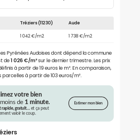
Tréziers (11230)
Aude
1 042 €/m2
1 738 €/m2
s Pyrénées Audoises dont dépend la commune
st de
1 026 €/m²
sur le dernier trimestre. Les prix
éfinis à partir de 19 euros le m². En comparaison,
 parcelles à partir de 103 euros/m².
timez votre bien
 moins de
1 minute.
Estimer mon bien
t rapide, gratuit…
et ça peut
rement valoir le coup.
éziers