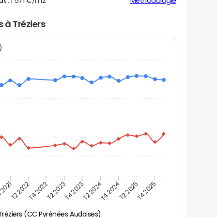
ut :
1 571 €/m2
Méthodologie
 à Tréziers
N)
 2021
T2 2025
T4 2023
T2 2022
T4 2025
T2 2024
T4 2022
T4 2024
T2 2023
Tréziers (CC Pyrénées Audoises)