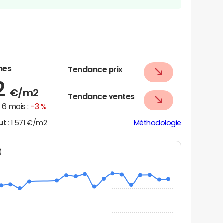
nes
Tendance prix
2
€/m2
Tendance ventes
6 mois :
-3 %
ut :
1 571 €/m2
Méthodologie
N)