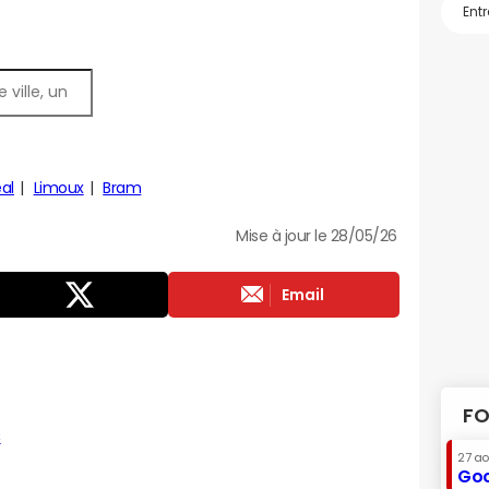
al
Limoux
Bram
Mise à jour le 28/05/26
Email
FO
s
27 a
Goo