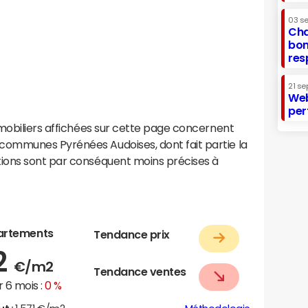
03 s
Cha
bon
res
21 se
Web
per
mobiliers affichées sur cette page concernent
ommunes Pyrénées Audoises, dont fait partie la
ions sont par conséquent moins précises à
artements
Tendance prix
2
€/m2
Tendance ventes
 6 mois :
0 %