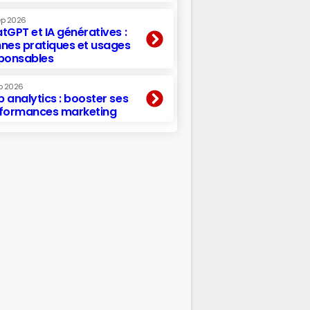
ep 2026
tGPT et IA génératives :
nes pratiques et usages
ponsables
p 2026
 analytics : booster ses
formances marketing