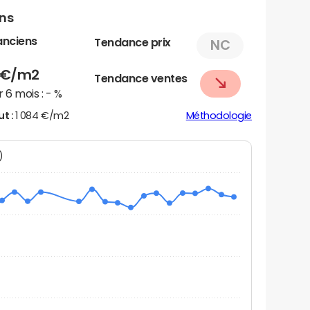
ens
anciens
Tendance prix
NC
€/m2
Tendance ventes
 6 mois :
- %
ut :
1 084 €/m2
Méthodologie
N)