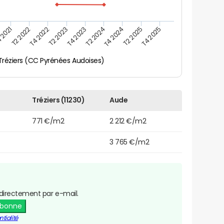
 2021
T2 2025
T4 2023
T2 2022
T4 2025
T2 2024
T4 2022
T4 2024
T2 2023
Tréziers (CC Pyrénées Audoises)
Tréziers (11230)
Aude
771 €/m2
2 212 €/m2
3 765 €/m2
directement par e-mail.
abonne
tialité