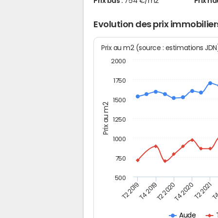
Prix bas :
754 €/m2
Prix ha
Evolution des prix immobiliers
Prix au m2 (source : estimations JD
2000
1750
1500
Prix au m2
1250
1000
750
500
T4
T2 2020
T4 2020
T2 2019
T2 2021
T4 2019
Aude