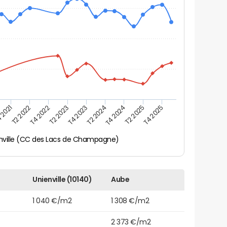
 2021
T2 2025
T4 2023
T2 2022
T4 2025
T2 2024
T4 2022
T4 2024
T2 2023
nville (CC des Lacs de Champagne)
Unienville (10140)
Aube
1 040 €/m2
1 308 €/m2
2 373 €/m2