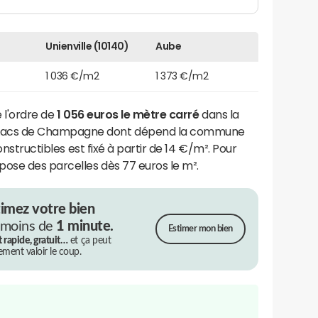
Unienville (10140)
Aube
1 036 €/m2
1 373 €/m2
e l'ordre de
1 056 euros le mètre carré
dans la
acs de Champagne dont dépend la commune
constructibles est fixé à partir de 14 €/m². Pour
pose des parcelles dès 77 euros le m².
timez votre bien
 moins de
1 minute.
Estimer mon bien
t rapide, gratuit…
et ça peut
rement valoir le coup.