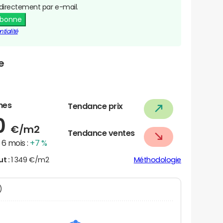
directement par e-mail.
abonne
tialité
e
nes
Tendance prix
0
€/m2
Tendance ventes
6 mois :
+7 %
ut :
1 349 €/m2
Méthodologie
N)