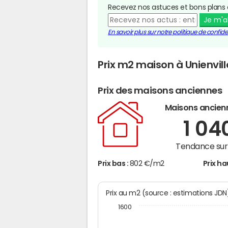
Recevez nos astuces et bons plans 
Je m'
En savoir plus sur notre politique de confiden
Prix m2 maison à Unienvill
Prix des maisons anciennes
Maisons ancien
1 04
Tendance sur 
Prix bas :
802 €/m2
Prix ha
Prix au m2 (source : estimations JD
1600