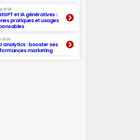
ep 2026
tGPT et IA génératives :
nes pratiques et usages
ponsables
p 2026
 analytics : booster ses
formances marketing