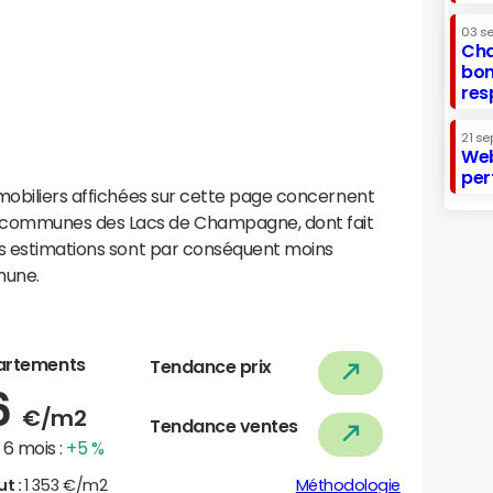
03 s
Cha
bon
res
21 se
Web
per
mobiliers affichées sur cette page concernent
 communes des Lacs de Champagne, dont fait
os estimations sont par conséquent moins
mune.
artements
Tendance prix
6
€/m2
Tendance ventes
6 mois :
+5 %
ut :
1 353 €/m2
Méthodologie