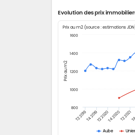
Evolution des prix immobiliers
Prix au m2 (source : estimations JD
1600
1400
Prix au m2
1200
1000
800
T4
T2 2020
T4 2020
T2 2019
T2 2021
T4 2019
Unie
Aube