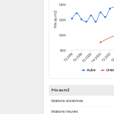
1400
Prix au m2
1200
1000
800
T4
T2 2020
T4 2020
T2 2019
T2 2021
T4 2019
Unie
Aube
Prix au m2
Maisons anciennes
Maisons neuves