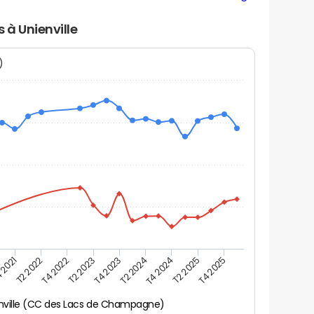
 à Unienville
N)
 2021
T2 2025
T4 2023
T2 2022
T4 2025
T2 2024
T4 2022
T4 2024
T2 2023
nville (CC des Lacs de Champagne)