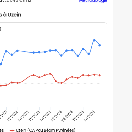
ut :
2 545 €/m2
Méthodologie
s à Uzein
N)
 2021
T2 2025
T4 2023
T2 2022
T4 2025
T2 2024
T4 2022
T4 2024
T2 2023
Uzein (CA Pau Béarn Pyrénées)
es