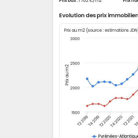
Prix bas :
1 762 €/m2
Prix ha
Evolution des prix immobilier
Prix au m2 (source : estimations JD
3000
2500
Prix au m2
2000
1500
T4
T2 2020
T4 2020
T2 2019
T2 2021
T4 2019
Pyrénées-Atlantiqu