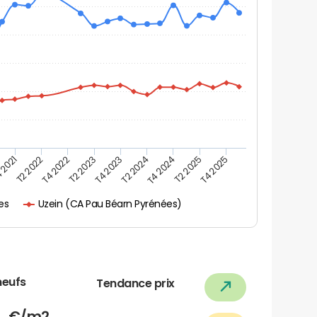
 2021
T2 2025
T4 2023
T2 2022
T4 2025
T2 2024
T4 2022
T4 2024
T2 2023
Uzein (CA Pau Béarn Pyrénées)
es
neufs
Tendance prix
1
€/m2