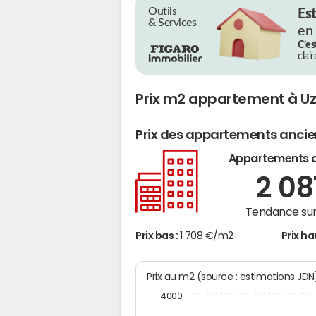
Outils
Es
& Services
en
C’es
clai
Prix m2 appartement à Uz
Prix des appartements anci
Appartements 
2 08
Tendance sur
Prix bas :
1 708 €/m2
Prix ha
Prix au m2 (source : estimations JD
4000