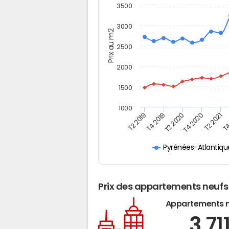
3500
3000
Prix au m2
2500
2000
1500
1000
T4
T2 2020
T4 2020
T2 2019
T2 2021
T4 2019
Pyrénées-Atlantiqu
Prix des appartements neufs
Appartements 
3 71