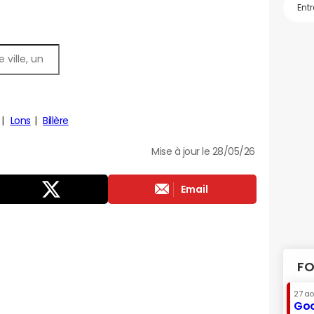
Lons
Billère
Mise à jour le 28/05/26
Email
FO
27 a
Goo