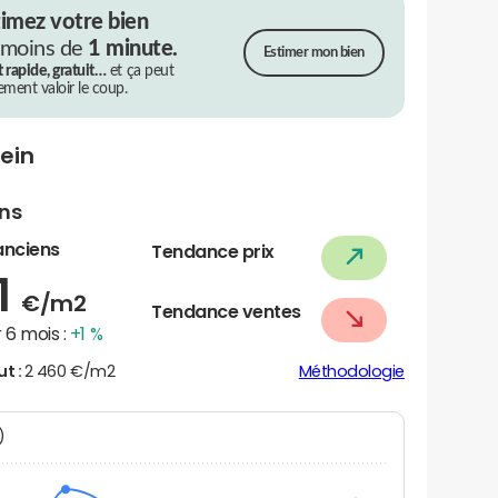
timez votre bien
 moins de
1 minute.
Estimer mon bien
t rapide, gratuit…
et ça peut
rement valoir le coup.
ein
ens
anciens
Tendance prix
1
€/m2
Tendance ventes
 6 mois :
+1 %
ut :
2 460 €/m2
Méthodologie
N)