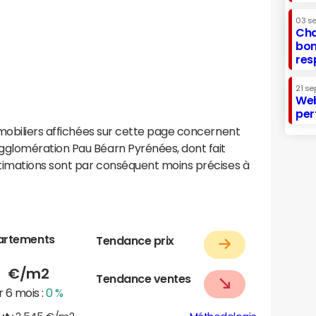
03 s
Cha
bon
res
21 se
Web
per
mobiliers affichées sur cette page concernent
glomération Pau Béarn Pyrénées, dont fait
timations sont par conséquent moins précises à
artements
Tendance prix
1
€/m2
Tendance ventes
 6 mois :
0 %