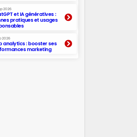
ep 2026
tGPT et IA génératives :
nes pratiques et usages
ponsables
p 2026
 analytics : booster ses
formances marketing