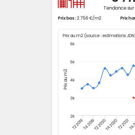
Tendance sur 
Prix bas :
2 756 €/m2
Prix ha
Prix au m2 (source : estimations JD
6k
5k
Prix au m2
4k
3k
2k
T4 
T2 2019
T2 2020
T2 2021
T4 2019
T4 2020