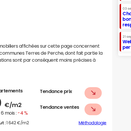
03 s
Cha
bon
res
21 se
Web
mobiliers affichées sur cette page concernent
per
ommunes Terres de Perche, dont fait partie la
tions sont par conséquent moins précises à
artements
Tendance prix
0
€/m2
Tendance ventes
6 mois :
-4 %
ut :
1 642 €/m2
Méthodologie