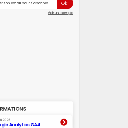
Voir un exemple
RMATIONS
oû 2026
gle Analytics GA4