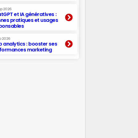
ep 2026
tGPT et IA génératives :
nes pratiques et usages
ponsables
p 2026
 analytics : booster ses
formances marketing