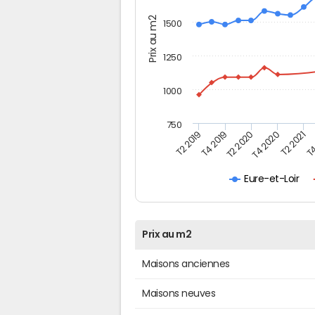
Prix au m2
1500
1250
1000
750
T4
T2 2020
T4 2020
T2 2019
T2 2021
T4 2019
Eure-et-Loir
Prix au m2
Maisons anciennes
Maisons neuves