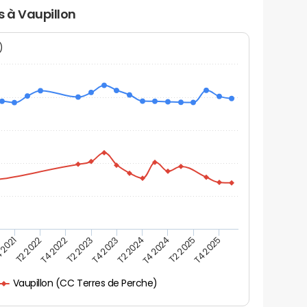
s à Vaupillon
N)
 2021
T2 2025
T4 2023
T2 2022
T4 2025
T2 2024
T4 2022
T4 2024
T2 2023
Vaupillon (CC Terres de Perche)