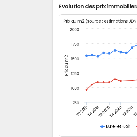
Evolution des prix immobilier
Prix au m2 (source : estimations JD
2000
1750
Prix au m2
1500
1250
1000
750
T4
T2 2020
T4 2020
T2 2019
T2 2021
T4 2019
Eure-et-Loir