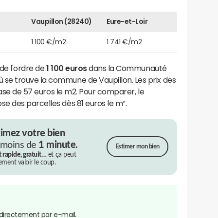
Vaupillon (28240)
Eure-et-Loir
1 100 €/m2
1 741 €/m2
de l'ordre de
1 100 euros
dans la Communauté
se trouve la commune de Vaupillon. Les prix des
 base de 57 euros le m2. Pour comparer, le
e des parcelles dès 81 euros le m².
timez votre bien
 moins de
1 minute.
Estimer mon bien
t rapide, gratuit…
et ça peut
rement valoir le coup.
directement par e-mail.