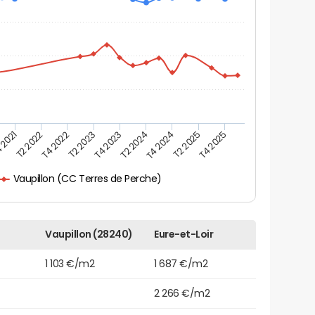
 2021
T2 2025
T4 2023
T2 2022
T4 2025
T2 2024
T4 2022
T4 2024
T2 2023
Vaupillon (CC Terres de Perche)
Vaupillon (28240)
Eure-et-Loir
1 103 €/m2
1 687 €/m2
2 266 €/m2