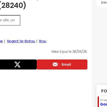
 (28240)
pe
Nogent-le-Rotrou
Brou
Mise à jour le 28/05/26
Email
FO
27 a
Goo