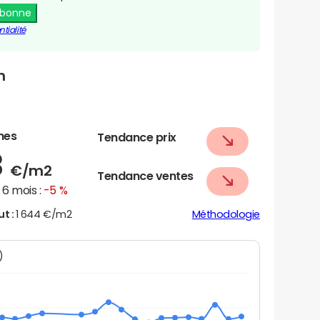
abonne
tialité
n
nes
Tendance prix
3
€/m2
Tendance ventes
6 mois :
-5 %
ut :
1 644 €/m2
Méthodologie
N)