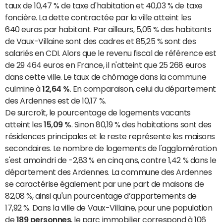
taux de 10,47 % de taxe d'habitation et 40,03 % de taxe
foncière. La dette contractée par la ville atteint les
640 euros par habitant. Par ailleurs, 5,05 % des habitants
de Vaux-Villaine sont des cadres et 85,25 % sont des
salariés en CDI. Alors que le revenu fiscal de référence est
de 29 464 euros en France, il n'atteint que 25 268 euros
dans cette ville. Le taux de chômage dans la commune
culmine à
12,64 %
. En comparaison, celui du département
des Ardennes est de 10,17 %.
De surcroît, le pourcentage de logements vacants
atteint les
15,09 %
. Sinon 80,19 % des habitations sont des
résidences principales et le reste représente les maisons
secondaires. Le nombre de logements de l'agglomération
s'est amoindri de -2,83 % en cinq ans, contre 1,42 % dans le
département des Ardennes. La commune des Ardennes
se caractérise également par une part de maisons de
82,08 %, ainsi qu'un pourcentage d’appartements de
17,92 %. Dans la ville de Vaux-Villaine, pour une population
de
189 personnes
, le parc immobilier correspond à 106