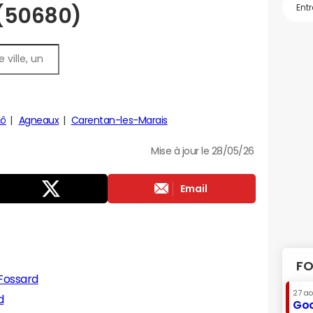
 (50680)
Lô
Agneaux
Carentan-les-Marais
Mise à jour le 28/05/26
Email
FO
-Fossard
27 a
d
Goo