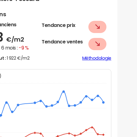
ens
anciens
Tendance prix
3
€/m2
Tendance ventes
6 mois :
-9 %
ut :
1 922 €/m2
Méthodologie
N)