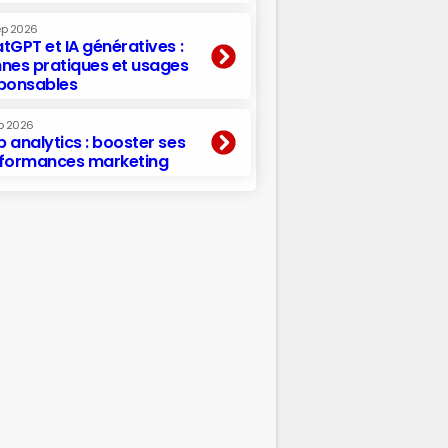
ep 2026
tGPT et IA génératives :
nes pratiques et usages
ponsables
p 2026
 analytics : booster ses
formances marketing