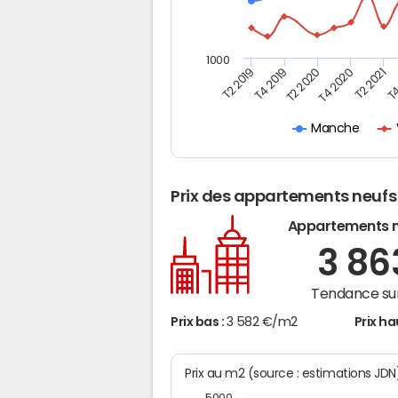
1000
T4
T2 2020
T4 2020
T2 2019
T2 2021
T4 2019
Manche
Prix des appartements neufs
Appartements 
3 8
Tendance sur
Prix bas :
3 582 €/m2
Prix ha
Prix au m2 (source : estimations JD
5000