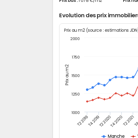
Prix bas :
1 078 €/m2
Prix ha
Evolution des prix immobilier
Prix au m2 (source : estimations JD
2000
1750
Prix au m2
1500
1250
1000
T4
T2 2020
T4 2020
T2 2019
T2 2021
T4 2019
Manche