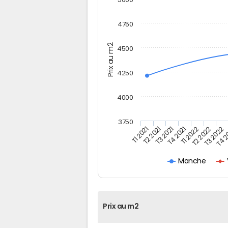
4750
Prix au m2
4500
4250
4000
3750
T4 2021
T3 2022
T3 2021
T2 2022
T2 2021
T1 2022
T1 2021
T4 
Manche
Prix au m2