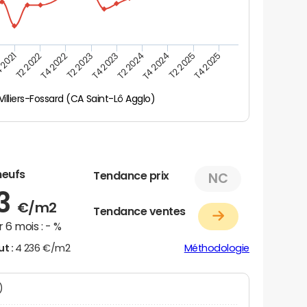
 2021
T2 2025
T4 2023
T2 2022
T4 2025
T2 2024
T4 2022
T4 2024
T2 2023
Villiers-Fossard (CA Saint-Lô Agglo)
neufs
Tendance prix
NC
63
€/m2
Tendance ventes
 6 mois :
- %
ut :
4 236 €/m2
Méthodologie
N)