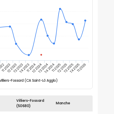
T3 2023
T2 2025
T1 2026
T2 2024
T2 2023
T1 2025
T4 2025
T1 2024
T1 2023
T4 2024
T4 2023
T3 2025
2022
T3 2024
Villiers-Fossard (CA Saint-Lô Agglo)
Villiers-Fossard
Manche
(50680)