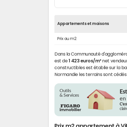
Appartements et maisons
Prix au m2
Dans la Communauté d'agglomératio
est de
1 423 euros/m²
net vendeur 
constructibles est établie sur la 
Normandie les terrains sont cédés 
Outils
Es
& Services
en
C’es
clai
Prix m2 appartement à Vil