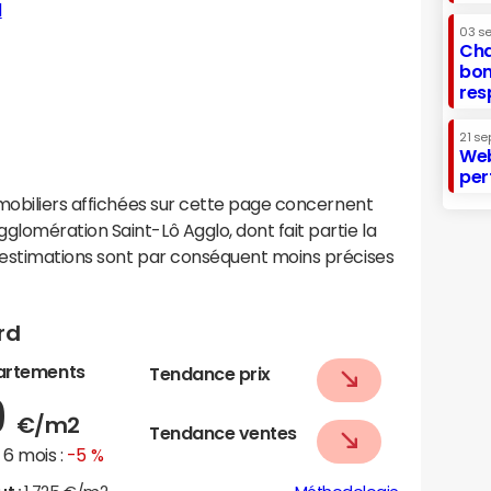
d
03 s
Cha
bon
res
21 se
Web
per
mobiliers affichées sur cette page concernent
lomération Saint-Lô Agglo, dont fait partie la
 estimations sont par conséquent moins précises
rd
artements
Tendance prix
9
€/m2
Tendance ventes
6 mois :
-5 %