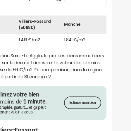
Villiers-Fossard
Manche
(50680)
1 419 €/m2
1 841 €/m2
n Saint-Lô Agglo, le prix des biens immobiliers
sur le dernier trimestre. La valeur des terrains
base de 56 €/m2. En comparaison, dans la région
à partir de 81 euros/m2.
timez votre bien
 moins de
1 minute.
Estimer mon bien
t rapide, gratuit…
et ça peut
rement valoir le coup.
liers-Fossard