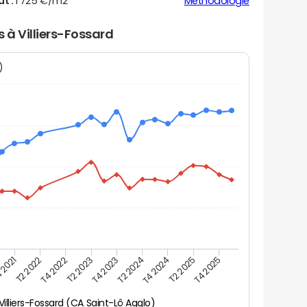
ut :
1 725 €/m2
Méthodologie
s à Villiers-Fossard
N)
 2021
T2 2025
T4 2023
T2 2022
T4 2025
T2 2024
T4 2022
T4 2024
T2 2023
Villiers-Fossard (CA Saint-Lô Agglo)