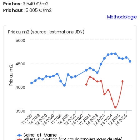
Prix bas :
3 540 €/m2
Prix haut :
5 005 €/m2
Méthodologie
Prix au m2 (source : estimations JDN)
5000
4500
Prix au m2
4000
3500
T4 2021
T2 2025
T2 2020
T4 2023
T2 2022
T4 2025
T4 2020
T2 2024
T2 2019
T4 2022
T2 2021
T4 2024
T4 2019
T2 2023
Seine-et-Marne
Villiers-sur-Morin (CA Coulommiers Pays de Brie)