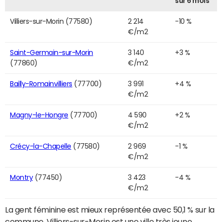
sur 6 mois
Villiers-sur-Morin (77580)
2 214
-10 %
€/m2
Saint-Germain-sur-Morin
3 140
+3 %
(77860)
€/m2
Bailly-Romainvilliers
(77700)
3 991
+4 %
€/m2
Magny-le-Hongre
(77700)
4 590
+2 %
€/m2
Crécy-la-Chapelle
(77580)
2 969
-1 %
€/m2
Montry
(77450)
3 423
-4 %
€/m2
La gent féminine est mieux représentée avec 50,1 % sur la
commune. Villiers-sur-Morin est une ville très jeune