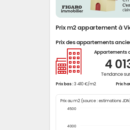
C’es
clai
Prix m2 appartement à V
Prix des appartements anci
Appartements 
4 01
Tendance sur
Prix bas :
3 410 €/m2
Prix ha
Prix au m2 (source : estimations JD
4500
4000