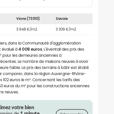
Vions (73310)
Savoie
3 948 €/m2
3 309 €/m2
liers, dans la Communauté d'agglomération
t évalué à
4 008 euros
. L'éventail des prix des
m² pour les demeures anciennes à
récentes. Le nombre de maisons neuves à avoir
e faible. Le prix des terrains à bâtir est établi
our comparer, dans la région Auvergne-Rhône-
 102 euros le m². Concernant les tarifs des
83 euros du m² pour les constructions anciennes
ns neuves.
timez votre bien
 moins de
1 minute.