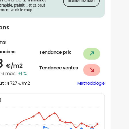
Estimer mon bien
t rapide, gratuit…
et ça peut
rement valoir le coup.
ions
ens
anciens
Tendance prix
3
€/m2
Tendance ventes
 6 mois :
+1 %
ut :
4 727 €/m2
Méthodologie
N)