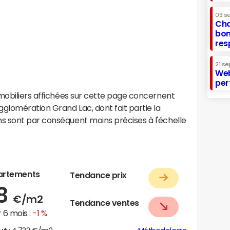
03 s
Cha
bon
res
21 se
Web
per
mobiliers affichées sur cette page concernent
lomération Grand Lac, dont fait partie la
 sont par conséquent moins précises à l'échelle
artements
Tendance prix
48
€/m2
Tendance ventes
 6 mois :
-1 %