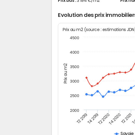
Prix bas :
3 194 €/m2
Prix ha
Evolution des prix immobilier
Prix au m2 (source : estimations JD
4500
4000
Prix au m2
3500
3000
2500
2000
T2 2019
T4 2019
T2 2020
T4 2020
T2 2021
T4
Savoie