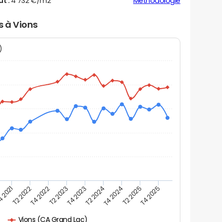
ut :
4 732 €/m2
Méthodologie
s à Vions
N)
 2021
T2 2022
T4 2022
T2 2023
T4 2023
T2 2024
T4 2024
T2 2025
T4 2025
Vions (CA Grand Lac)