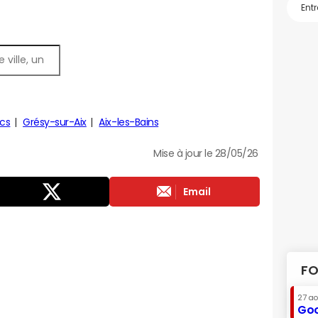
acs
Grésy-sur-Aix
Aix-les-Bains
Mise à jour le 28/05/26
Email
FO
27 a
Goo