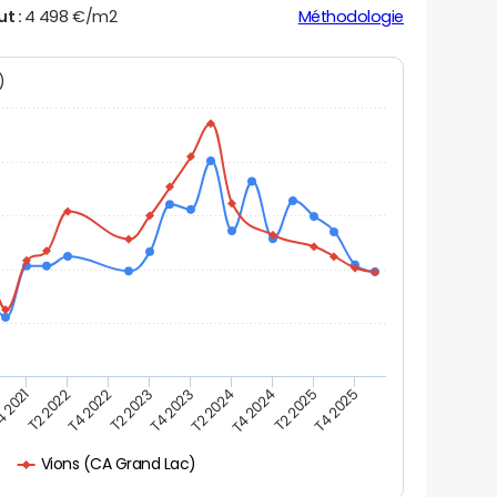
ut :
4 498 €/m2
Méthodologie
N)
 2021
T2 2022
T4 2022
T2 2023
T4 2023
T2 2024
T4 2024
T2 2025
T4 2025
Vions (CA Grand Lac)