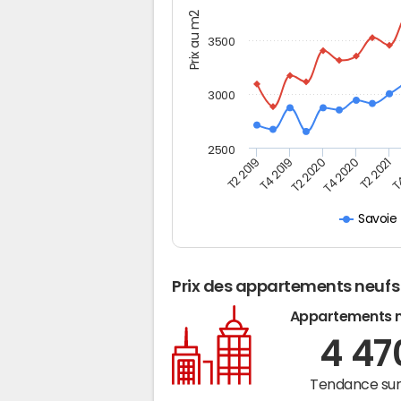
Prix au m2
3500
3000
2500
T2 2019
T4 2019
T2 2020
T4 2020
T2 2021
T4
Savoie
Prix des appartements neufs
Appartements 
4 4
Tendance sur 