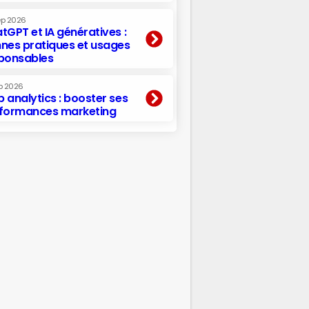
ep 2026
tGPT et IA génératives :
nes pratiques et usages
ponsables
p 2026
 analytics : booster ses
formances marketing