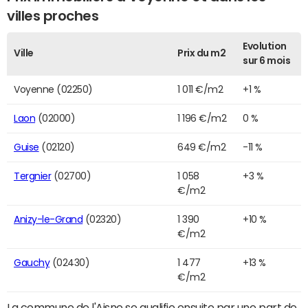
villes proches
Evolution
Ville
Prix du m2
sur 6 mois
Voyenne (02250)
1 011 €/m2
+1 %
Laon
(02000)
1 196 €/m2
0 %
Guise
(02120)
649 €/m2
-11 %
Tergnier
(02700)
1 058
+3 %
€/m2
Anizy-le-Grand
(02320)
1 390
+10 %
€/m2
Gauchy
(02430)
1 477
+13 %
€/m2
La commune de l'Aisne se qualifie ensuite par une part de