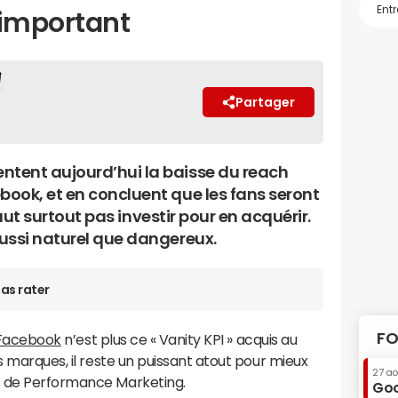
 important
Partager
tent aujourd’hui la baisse du reach
ook, et en concluent que les fans seront
 faut surtout pas investir pour en acquérir.
ussi naturel que dangereux.
as rater
FO
Facebook
n’est plus ce « Vanity KPI » acquis au
s marques, il reste un puissant atout pour mieux
27 a
s de Performance Marketing.
Goo