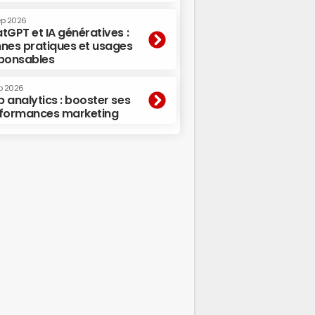
ep 2026
tGPT et IA génératives :
nes pratiques et usages
ponsables
p 2026
 analytics : booster ses
formances marketing