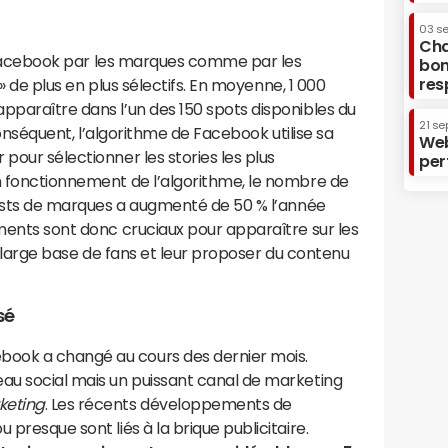
03 s
Cha
 de Facebook par les marques comme par les
bon
res
s » de plus en plus sélectifs. En moyenne, 1 000
pparaître dans l’un des 150 spots disponibles du
21 se
r conséquent, l’algorithme de Facebook utilise sa
Web
r pour sélectionner les
stories
les plus
per
on fonctionnement de l’algorithme, le nombre de
 posts de marques a augmenté de 50 % l’année
éments sont donc cruciaux pour
apparaître
sur les
une large base de fans et leur proposer du contenu
sé
ook a changé au cours des dernier mois.
eau social mais un puissant canal de marketing
keting
. Les récents développements de
 presque sont liés à la brique publicitaire.