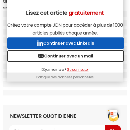
amélioré leur réactivité et 37% leur productivité.
Twitter
est le réseau considéré comme le plus important
Lisez cet article
gratuitement
professionnellement, suivi par Facebook et Linkedin.
L’étude note toutefois des disparités d’usage en fonction
Créez votre compte JDN pour accéder à plus de 1000
du support du média, des sujets traités ou de la périodicité
articles publiés chaque année.
du média. Les journalistes qui ne travaillent que pour des
supports online (60%), qui traitent des sujets
Continuer avec Linkedin
marketing/e-commerce (57%) ou high-tech/télécom
Continuer avec un mail
(59%), ou qui ont une fréquence d’information quotidienne
comme ceux de la presse (63%), de la radio (50%) ou de
Déja membre ?
Se connecter
la TV (55%) sont les plus consommateurs des réseaux
sociaux et y consacrent plus de 2h par jour en moyenne.
Politique des données personnelles
Enfin la majorité des journalistes ont recours aux réseaux
sociaux pour promouvoir et partager leurs propres
articles (64%), élaborer une veille sur leurs sujets de
prédilection (55%), développer leur "Personal Branding"
(47%) ou encore rentrer en contact avec des
NEWSLETTER QUOTIDIENNE
interlocuteurs pour des témoignages et expertises
(44%).