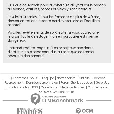
éditoriaux à l’œuvre derrière ces contenus, ainsi que sur
Plus que deux mois pour la visiter : l'île d'Hydra est le paradis
les conditions de concurrence avec les médias qui
du silence, voitures, motos et vélos y sont interdits
financent la production d’une information professionnelle
Pr. Alinka Greasley : "Pour les femmes de plus de 40 ans,
et vérifiée", déclare Laure de Lataillade, CEO du Geste.
danser entretient la santé cardiovasculaire et l'équilibre
mental"
Au total, près de 15 000 sites d’information générés par IA
Voici les revêtements de sol à éviter si vous voulez une
ont à ce jour été recensés par Next en France, un chiffre
maison facile à nettoyer - un en particulier est même
qui a pratiquement doublé depuis décembre, quand
dangereux
8 800 étaient détectés.
Bertrand, maître-nageur : "Les principaux accidents
d'enfants en piscine sont dus au manque de forme
physique des parents"
Qui sommes-nous ?
L'équipe
Notre société
Publicité
Contact
Recrutement
Données personnelles
Paramétrer les cookies
Gérer Utiq
Tous les articles
RSS
Corrections
Mentions légales
Groupe Figaro
© 2025 CCM Benchmark