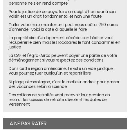
personne ne s'en rend compte
sensiblement inférieurs à ceux des médias d’actualités
traditionnels : le temps passé par page est de 5,4 fois
Pour la justice de ce pays, faire un doigt d'honneur à son
voisin est un droit fondamental et non une faute
inférieur, et le nombre de pages consultées par visiteur
Tailler votre haie maintenant peut vous coûter 750 euros
est divisé par 3. Point important : leur trafic provient
d'amende : voici la date à laquelle le faire
majoritairement de Google (62%), devant Meta (17%), ce
La propriétaire d'un logement décède, son héritier veut
qui "confirme le rôle central des plateformes dans la
récupérer le bien mais les locataires le font condamner en
diffusion de ces contenus", indiquent les auteurs dans un
justice
communiqué.
La CAF et l'Agirc-Arrco peuvent payer une partie de votre
déménagement si vous respectez ces conditions
"Cette étude confirme l’installation durable des sites
Dans cette région américaine, il existe un vide juridique :
d’information générés par l’IA dans le paysage numérique
vous pourriez tuer quelqu'un et repartir libre
français. Si leur audience progresse rapidement, c’est
Ni plage, ni montagne, c'est le meilleur endroit pour passer
bien parce que ces acteurs sont largement portés par
des vacances selon la science
les moteurs de recherche et les plateformes sociales, qui
Des millions de retraités vont recevoir leur pension en
jouent un rôle déterminant dans leur visibilité et leur
retard : les caisses de retraite dévoilent les dates de
distribution auprès du grand public. De quoi nous
versement
permettre de nous interroger sur les mécanismes de
recommandation qui structurent désormais l’accès à
À NE PAS RATER
l’information, sur la transparence des processus