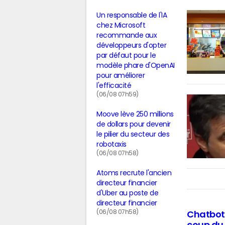
Un responsable de l'IA
chez Microsoft
recommande aux
développeurs d'opter
par défaut pour le
modèle phare d'OpenAI
pour améliorer
l'efficacité
(06/08 07h59)
Moove lève 250 millions
de dollars pour devenir
le pilier du secteur des
robotaxis
(06/08 07h58)
Atoms recrute l'ancien
directeur financier
d'Uber au poste de
directeur financier
(06/08 07h58)
Chatbots 