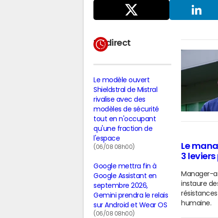
Partager
sur X
LinkedIn
En direct
Le modèle ouvert
Shieldstral de Mistral
rivalise avec des
modèles de sécurité
tout en n'occupant
qu'une fraction de
l'espace
Le mana
(06/08 08h00)
3 levier
Google mettra fin à
Manager-ar
Google Assistant en
instaure des
septembre 2026,
résistances
Gemini prendra le relais
humaine.
sur Android et Wear OS
(06/08 08h00)