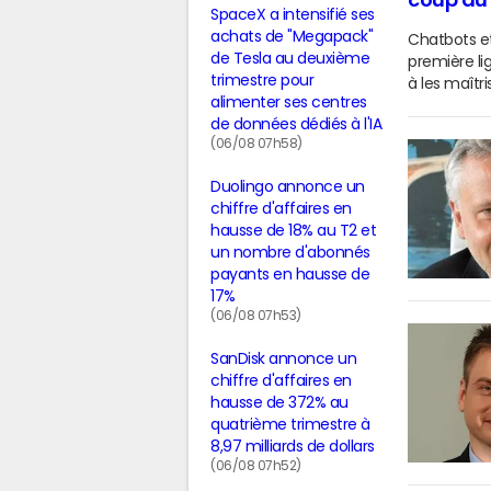
coup du "
SpaceX a intensifié ses
achats de "Megapack"
Chatbots et
de Tesla au deuxième
première li
trimestre pour
à les maîtri
alimenter ses centres
de données dédiés à l'IA
(06/08 07h58)
Duolingo annonce un
chiffre d'affaires en
hausse de 18% au T2 et
un nombre d'abonnés
payants en hausse de
17%
(06/08 07h53)
SanDisk annonce un
chiffre d'affaires en
hausse de 372% au
quatrième trimestre à
8,97 milliards de dollars
(06/08 07h52)