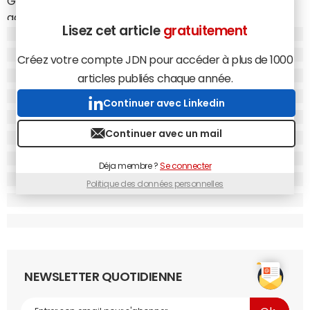
Grâce à ce tour de table, la start-up souhaite élargir sa
gamme de produits et envisager son développement
Lisez cet article
gratuitement
international et ce notamment sur le continent
européen. La société embauche aujourd'hui 15 personnes
Créez votre compte JDN pour accéder à plus de 1000
et souhaite également améliorer son marketing et la
articles publiés chaque année.
gestion de ses stocks.
Continuer avec Linkedin
Continuer avec un mail
Déja membre ?
Se connecter
Politique des données personnelles
NEWSLETTER QUOTIDIENNE