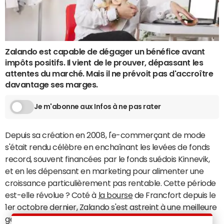
Zalando est capable de dégager un bénéfice avant
impôts positifs. Il vient de le prouver, dépassant les
attentes du marché. Mais il ne prévoit pas d'accroître
davantage ses marges.
Je m'abonne aux Infos à ne pas rater
Depuis sa création en 2008, l'e-commerçant de mode
s'était rendu célèbre en enchaînant les levées de fonds
record, souvent financées par le fonds suédois Kinnevik,
et en les dépensant en marketing pour alimenter une
croissance particulièrement pas rentable. Cette période
est-elle révolue ? Coté à
la bourse
de Francfort depuis le
1er octobre dernier, Zalando s'est astreint à une meilleure
gestion de ses coûts et, pour la première fois de son