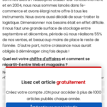
et en 2004, nous nous sommes lancés dans l'e-
commerce et avons élargi notre offre à tous les
instruments. Nous avons aussi décidé de sous-traiter la
logistique. Dimensionner nos besoins était en effet difficile.
Il nous faut une grande surface de stockage entre
septembre et décembre, période où nous réalisons 55%
de nos ventes, et beaucoup moins de place le reste de
l'année. D'autre part, notre croissance nous aurait
obligés à déménager cinq fois depuis !
Quel est votre
chiffre d'affaires
et comment se
répartit-il entre Web et magasins ?
Nous finirons notre exercice fin mars 2015 à 35 millions
d'euros, dont 8 millions en magasin, 8 via notre call center
Lisez cet article
gratuitement
et 19 sur Internet. Nous enregistrons un regain de
croissance depuis septembre et visons 50 millions d'euros
Créez votre compte JDN pour accéder à plus de 1000
de vente sur le prochain exercice. Et à part une année un
articles publiés chaque année.
peu chahutée, nous sommes rentables depuis toujours.
Nous ne gagnons pas énormément d'argent mais nous