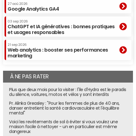
Nous travaillons en effet au renouvellement de
27 aoû 2026
Google Analytics GA4
l'actionnariat. Nous sommes approchés par des fonds et
nous en cherchons un ou plusieurs pour une période de 5
03 sep 2026
à 7 ans, sans exclure une partie de rachat par prêt
ChatGPT et IA génératives : bonnes pratiques
et usages responsables
bancaire.
"Selon les familles d'instruments, entre 25% et 30% de
21 sep 2026
Web analytics : booster ses performances
part de marché en ligne"
marketing
Il y a cinq ans, nous avions été approchés par TF1,
Mistergooddeal, la Fnac, Pixmania... Ce n'est plus le cas
À NE PAS RATER
aujourd'hui, car les industriels ne s'intéressent pas à notre
marché de niche qui, de 450 millions d'euros en France,
Plus que deux mois pour la visiter : l'île d'Hydra est le paradis
fait la même taille que celui du fer à repasser!
du silence, voitures, motos et vélos y sont interdits
Quelle est votre
part de marché
online et offline ?
Pr. Alinka Greasley : "Pour les femmes de plus de 40 ans,
danser entretient la santé cardiovasculaire et l'équilibre
En distribution physique, elle se situe entre 8% et 10% selon
mental"
la famille d'instrument. Sur Internet, elle s'échelonne
Voici les revêtements de sol à éviter si vous voulez une
entre 25% et 30%.
maison facile à nettoyer - un en particulier est même
dangereux
Qui sont vos concurrents ?