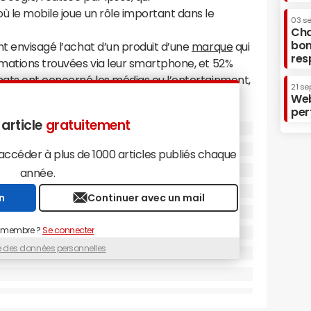
ù le mobile joue un rôle important dans le
03 s
Cha
bon
nt envisagé l’achat d’un produit d’une
marque
qui
res
rmations trouvées via leur smartphone, et 52%
hats ont concerné les médias ou l’entertainment,
21 se
% la santé/beauté.
Web
per
également au moment du shopping en magasin,
 article
gratuitement
nautes interrogés ont été influencés dans leur
ions trouvées sur leurs smartphones (48%).
céder à plus de 1000 articles publiés chaque
ès de 1 001 répondants en France, âgés de 18 ans
année.
n
Continuer avec un mail
 membre ?
Se connecter
ue des données personnelles