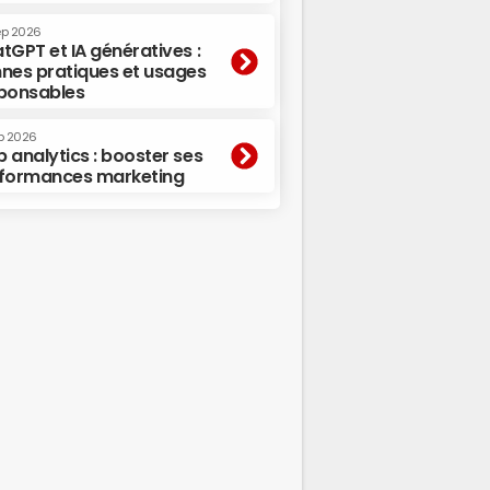
ep 2026
tGPT et IA génératives :
nes pratiques et usages
ponsables
p 2026
 analytics : booster ses
formances marketing