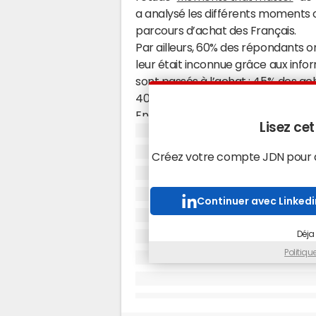
a analysé les différents moments o
parcours d’achat des Français.
Par ailleurs, 60% des répondants o
leur était inconnue grâce aux info
sont passés à l’achat : 45% des ac
40% le retail, 35% le voyage et 34
Enfin, le smartphone intervient 
Lisez cet
puisque près de la moitié des mobi
décision d’achat par les informat
Créez votre compte JDN pour ac
L’étude a été menée en ligne aupr
et +, en juin 2015.
Continuer avec Linkedi
En savoir plus sur Offremedia.com
Déja
Politiq