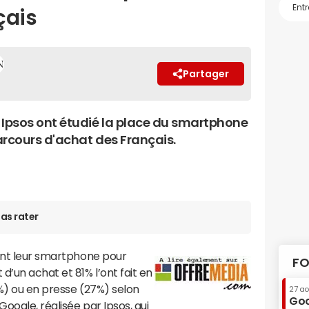
çais
Partager
 Ipsos ont étudié la place du smartphone
arcours d'achat des Français.
as rater
sent leur smartphone pour
FO
d’un achat et 81% l’ont fait en
%) ou en presse (27%) selon
27 a
Goo
 Google, réalisée par Ipsos, qui