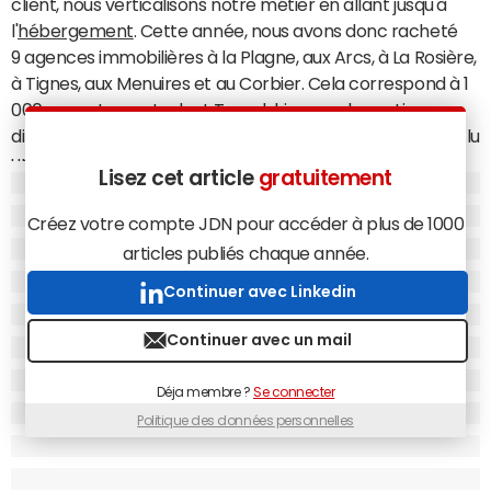
client, nous verticalisons notre métier en allant jusqu'à
l'
hébergement
. Cette année, nous avons donc racheté
9 agences immobilières à la Plagne, aux Arcs, à La Rosière,
à Tignes, aux Menuires et au Corbier. Cela correspond à 1
000 appartements dont Travelski assure la gestion
directe. Ce n'est pas tout, puisque nous avons aussi conclu
un partenariat qui nous confère la gestion exclusive de 1
Lisez cet article
gratuitement
000 autres appartements dans les Hautes-Alpes, à Serre
Chevalier, Montgenèvre, Vars Risoul et Puy-Saint-Vincent.
Créez votre compte JDN pour accéder à plus de 1000
A Serre Chevalier par exemple, nous gérons 300 lots, ce
articles publiés chaque année.
qui fait de nous le plus gros acteur de la station.
Continuer avec Linkedin
L'an dernier, nous avions déjà fait l'acquisition de
SkiDiscount et de SkiMoinsCher pour nous renforcer sur le
Continuer avec un mail
matériel de ski. Enfin, afin de poursuivre notre
internationalisation, nous avons encore signé une
Déja membre ?
Se connecter
acquisition la semaine dernière : celle du tour-operator
Politique des données personnelles
belge Skiline.be, qui affichait entre 5 000 et 6 000 clients la
saison dernière. Pour notre part, nous avons enregistré
55 000 clients, pour un chiffre d'affaires en croissance de