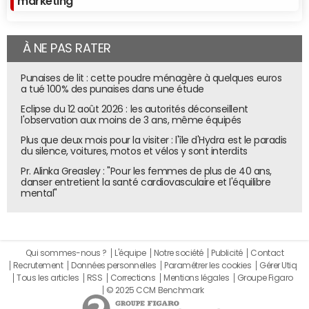
marketing
toute la chaîne de valeur nous permet de démultiplier
notre relation avec le client, en faisant émerger Travelski
comme le facilitateur des séjours à la montagne.
À NE PAS RATER
Punaises de lit : cette poudre ménagère à quelques euros
Cette stratégie vous permet aussi d'apporter une
a tué 100% des punaises dans une étude
réponse à l'essor du tourisme collaboratif….
Eclipse du 12 août 2026 : les autorités déconseillent
En effet, car avec Travelski, au bout, il y a un professionnel,
l'observation aux moins de 3 ans, même équipés
qui vous attend avec la clé même lorsque vous êtes
Plus que deux mois pour la visiter : l'île d'Hydra est le paradis
du silence, voitures, motos et vélos y sont interdits
retardé sur la route et qui reste disponible toute la
semaine. Ce point de contact, cette personnalisation et,
Pr. Alinka Greasley : "Pour les femmes de plus de 40 ans,
danser entretient la santé cardiovasculaire et l'équilibre
globalement, le fait que nous ne fournissons pas juste
mental"
l'appartement mais toutes les vacances à la montagne,
constituent un vrai facteur de différenciation par rapport
à la fois aux résidences de vacances traditionnelles et au
CtoC. Or ce dernier segment occupe bien 30% du
Qui sommes-nous ?
L'équipe
Notre société
Publicité
Contact
Recrutement
Données personnelles
Paramétrer les cookies
Gérer Utiq
marché de l'hébergement à la montagne, en regroupant
Tous les articles
RSS
Corrections
Mentions légales
Groupe Figaro
le CtoC visible – en particulier via Airbnb, Abritel-
© 2025 CCM Benchmark
Homelidays et Leboncoin – et le CtoC invisible.