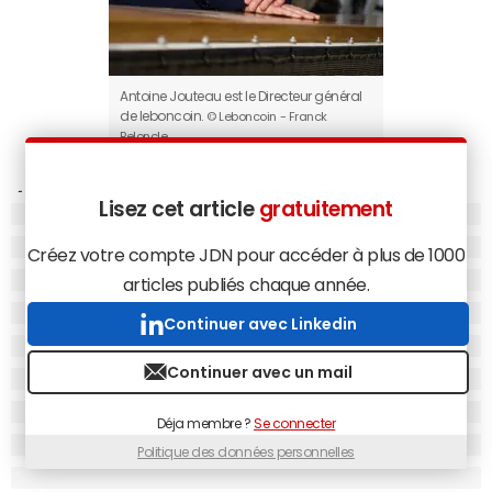
Antoine Jouteau est le Directeur général
de leboncoin.
© Leboncoin - Franck
Beloncle
Antoine Jouteau
.
Notre messagerie sera disponible la
Lisez cet article
gratuitement
deuxième quinzaine d'août. Les derniers tests sont en
cours. Développé en interne par une quinzaine de
Créez votre compte JDN pour accéder à plus de 1000
personnes, ce service va fluidifier la communication entre
articles publiés chaque année.
nos 26 millions de
visiteurs uniques
. Notre objectif est de
Continuer avec Linkedin
dépasser les 5 millions de messages par jour. Nous
comptons déjà entre 3 et 5 millions d'échanges
Continuer avec un mail
quotidiens par mail et téléphone dans le cadre des
transactions qui se déroulent sur notre plateforme.
Déja membre ?
Se connecter
Comment s'intègrera-t-elle à votre application et à
Politique des données personnelles
votre site ?