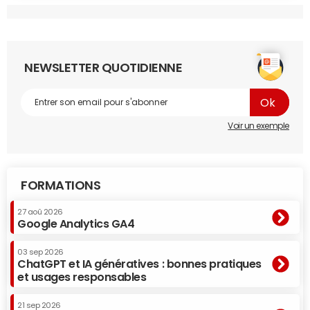
Cette messagerie sera cross-device, à la fois appli et
web
. Une fois connecté, l'utilisateur pourra cliquer sur une
enveloppe qui lui signalera s'il a reçu des messages. Ce
sera dans le menu sur l'application. Par l'annonce, un
NEWSLETTER QUOTIDIENNE
acheteur pourra entrer directement en discussion avec
un vendeur. Nous ne prévoyons pas de formats
publicitaires pour le moment.
Voir un exemple
Pourquoi avoir attendu si longtemps ?
Nous n'avons jamais refusé l'idée de proposer un tel
service. On l'aurait bien lancé avant même. Mais une telle
FORMATIONS
messagerie n'est pas anodine à développer.
Leboncoin
27 aoû 2026
s'est construit au cours des cinq dernières années avec
Google Analytics GA4
d'autres priorités. Mais depuis six mois, c'est notre objectif
numéro un et ce n'est pas le seul changement qui va
03 sep 2026
ChatGPT et IA génératives : bonnes pratiques
bouleverser le groupe.
et usages responsables
C'est-à-dire ?
21 sep 2026