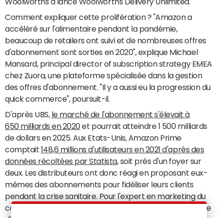
Woolworths a lancé Woolworths Delivery Unlimited.
Comment expliquer cette prolifération ? "Amazon a
accéléré sur l'alimentaire pendant la pandémie,
beaucoup de retailers ont suivi et de nombreuses offres
d'abonnement sont sorties en 2020", explique Michael
Mansard, principal director of subscription strategy EMEA
chez Zuora, une plateforme spécialisée dans la gestion
des offres d'abonnement. "Il y a aussi eu la progression du
quick commerce", poursuit-il.
D'après UBS,
le marché de l'abonnement s'élevait à
650 milliards en 2020
et pourrait atteindre 1 500 milliards
de dollars en 2025. Aux Etats-Unis, Amazon Prime
comptait
148,6 millions d'utilisateurs en 2021 d'après des
données récoltées par Statista
, soit près d'un foyer sur
deux. Les distributeurs ont donc réagi en proposant eux-
mêmes des abonnements pour fidéliser leurs clients
pendant la crise sanitaire. Pour l'expert en marketing du
commerce Frank Rosenthal, "face à Amazon, la stratégie