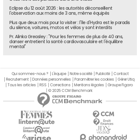
Eclipse du 12 août 2026 : les autorités déconseillent
Distrib
Nom
Lance
Abonnés
Coût
Avantage(s)
l'observation aux moins de 3 ans, même équipés
uteur
de
ment
Plus que deux mois pour la visiter : l'île d'Hydra est le paradis
l'offre
du silence, voitures, motos et vélos y sont interdits
Carref
Carrefo
sept-
N/C
5,99 € /
Uniquement autour
our
ur +
2021
mois ou
de Rouen. Avec la
Pr. Alinka Greasley : "Pour les femmes de plus de 40 ans,
danser entretient la santé cardiovasculaire et l'équilibre
7,99 € /
première formule :
mental"
mois
-15% sur
7 000 produits de
marques Carrefour
et avec la seconde :
-15% sur l'ensemble
Qui sommes-nous ?
L'équipe
Notre société
Publicité
Contact
des produits frais
Recrutement
Données personnelles
Paramétrer les cookies
Gérer Utiq
traditionnels du
Tous les articles
RSS
Corrections
Mentions légales
Groupe Figaro
marché.
© 2025 CCM Benchmark
Casin
Casino
juin-
200 à
10 € /
L'abonnement
o
Max
19
300k
mois ou
donne lieu à -10% sur
utilisateur
90 € / an
tout le magasin
s
30 € / an ;
directement sur le
réguliers
2,5 € /
ticket au moment du
(3 million
mois pour
passage en caisse.
s de
les 65+
télécharg
ans ;
ements
prochaine