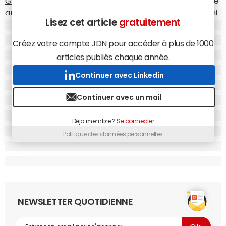
Google Search Console
, Ranxplorer, Smartkeyword). Une
analyse hebdomadaire du top 1000 des mots-clés parmi
Lisez cet article
gratuitement
les plus recherchés donne une idée des grandes
tendances par univers de produits.
Créez votre compte JDN pour accéder à plus de 1000
articles publiés chaque année.
Continuer avec Linkedin
Continuer avec un mail
Déja membre ?
Se connecter
Politique des données personnelles
NEWSLETTER QUOTIDIENNE