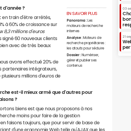
 d'année ?
03 s
EN SAVOIR PLUS
Cha
en train d'être arrêtés,
bon
Panorama :
Les
0% à 60% de croissance sur
res
moteurs de recherche
 8,3 millions d'euros
internes
21 se
Analyse :
Moteurs de
s signé 60 nouveaux clients
Web
recherche propriétaires :
bien avec de très beaux
per
les atouts pour séduire
Dossier :
Numériser,
gérer et publier ses
, nous avons effectué 20% de
contenus
 partenaires intégrateurs,
 plusieurs millions d'euros de
che est-il mieux armé que d'autres pour
raisons ?
portons biens est que nous proposons à nos
echerche moins pour faire de la gestion
n faisons toujours, que pour servir de base de
ciant d'une ergonomie Web telle qu'AJAX que les