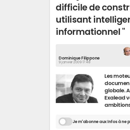
difficile de const
utilisant intelli
informationnel "
Dominique Filippone
9 janvier 2009 17:48
Les moteu
documenta
globale. 
Exalead v
ambitions
Je m'abonne aux Infos à ne p