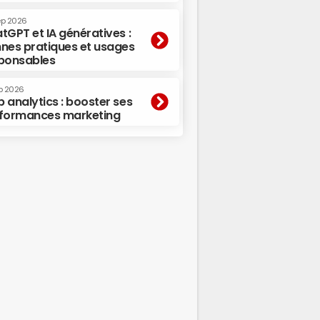
ep 2026
tGPT et IA génératives :
nes pratiques et usages
ponsables
p 2026
 analytics : booster ses
formances marketing