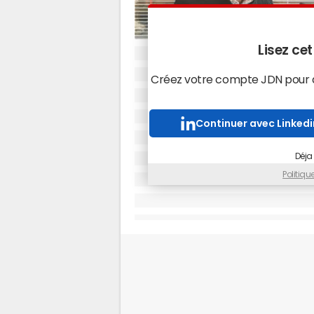
Lisez cet
Créez votre compte JDN pour ac
"Les moteurs de recherche en intranet sont t
Continuer avec Linkedi
utiles, et plus l'intranet est grand, plus ils son
indispensables. C'est donc naturellement l
grands groupes qui sont les principaux clie
Déja
© Cécile Debise
Politiq
offre CloudView. Le terme cloud ne
aujourd'hui le cloud computing, s
Internet des données et des applic
informationnel qui nous entoure. Sur
applications d'entreprise, les extra
de serveur de cloud computing.
Il est aujourd'hui très difficile de 