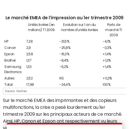
Le marché EMEA de l'impression au 1er trimestre 2009
Unités livrées (en
Evolution sur 1 an du
Parts de
millions) T1 2009
nombre d'unités livrées
marché T1
2009
HP
7,28
-31,5%
-4,1%
Canon
2,9
-25,8%
-0,3%
Epson
2,58
-16,3%
+1,4%
Brother
1,37
-8,4%
+1,3%
Samsung
1,33
-6,2%
+1,4%
Electronics
Autres
2,52
NS
+0,3%
Total
17,98
-24,4%
100%
Source : Gartner
Sur le marché EMEA des imprimantes et des copieurs
multifonctions, la crise a pesé lourdement au 1er
trimestre 2009 sur les principaux acteurs de ce marché.
Ainsi, HP, Canon et Epson ont respectivement vu leurs
ventes s'effondrer de 31,5%, 25,8% et 16,3%. En revanche,