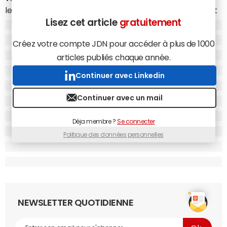
les acteurs plus petits sur ce marché comme Brother et
Lisez cet article
gratuitement
Samsung Electronics ont vu leurs ventes baisser
"seulement" de 8,4% et 6,2%. D'un point de vue global, le
Créez votre compte JDN pour accéder à plus de 1000
nombre d'unités livrées sur ce marché a enfoncé le
articles publiés chaque année.
plancher des 18 millions d'unités, avec une baisse de 24,4%
sur 1 an.
Continuer avec Linkedin
Continuer avec un mail
Déja membre ?
Se connecter
Politique des données personnelles
NEWSLETTER QUOTIDIENNE