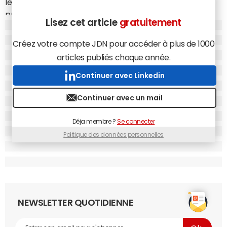
le groupe
M6
en 2010, ainsi que d'autres investisseurs
privés sont entrés au capital. La première levée finalisée
Lisez cet article
gratuitement
par Lepotcommun.fr devrait lui permettre de recruter
plusieurs développeurs pour accélérer le lancement de
Créez votre compte JDN pour accéder à plus de 1000
nouveaux projets innovants. Objectif des trois co-
articles publiés chaque année.
fondateurs : "maîtriser sa très forte croissance, renforcer
son équipe et communiquer à grande échelle".
Continuer avec Linkedin
Créée il y a un an et demi, la
start-up
proposer de créer
Continuer avec un mail
des cagnottes en ligne, sous la forme de trois services :
pot commun, billetterie en ligne, liste de mariage. Plus
Déja membre ?
Se connecter
d'un million de pots communs transitent sur
Politique des données personnelles
Lepotcommun.fr chaque mois. Le site revendique une
croissance mensuelle de 30% et une participation toutes
les 30 secondes. Le panier moyen est de 490 euros pour
12 participants.
NEWSLETTER QUOTIDIENNE