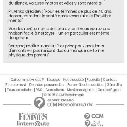
du silence, voitures, motos et vélos y sont interdits
Alltricks
2,9
Partech Ventures, Fifadev.eco, Family
E-
Pr. Alinka Greasley : "Pour les femmes de plus de 40 ans,
Office Halley, Financière de la
comme
danser entretient la santé cardiovasculaire et l'équilibre
Gommerie et Atafoto
rce
mental"
Drive
2
Entrepreneurs et investisseurs
Services
institutionnels
mobile
Voici les revêtements de sol à éviter si vous voulez une
maison facile à nettoyer - un en particulier est même
Mondeb
2
N.C.
Services
dangereux
arras
Web
Mindie
1,2
SV angel, Dave Morin, Lower Case
Services
Bertrand, maître-nageur : "Les principaux accidents
d'enfants en piscine sont dus au manque de forme
Capital, Pete Cashmore, Troy Carter...
mobile
physique des parents"
Weezic
0,75
Investessor et Femmes Business
Services
Angels
Web
Whyd
0,7
Investisseurs privés dont Serge
Services
Alleyne
Web
Memo.fr
0,6
Business angels
Services
Qui sommes-nous ?
L'équipe
Notre société
Publicité
Contact
Web
Recrutement
Données personnelles
Paramétrer les cookies
Gérer Utiq
Tous les articles
RSS
Corrections
Mentions légales
Groupe Figaro
Stootie
0,42
Investisseurs privés dont Jean-David
Services
© 2025 CCM Benchmark
Blanc, Xavier Niel, Pierre-Olivier
mobile
Desplanches
Sillage
0,36
Kima Ventures, Nestadio Capital
E-
marketi
ng/Publi
cité