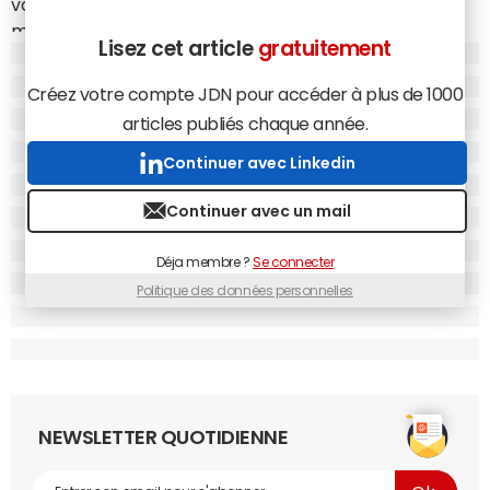
vous à Paris et en Ile-de-France, grâce à un réseau de
moniteurs diplômés. Certains travaillent pour auto-
Lisez cet article
gratuitement
école.net à plein temps, d'autres quelques heures par
semaine. Les élèves pourront réserver des cours du lundi
Créez votre compte JDN pour accéder à plus de 1000
au samedi, de 7h à 22h, avec le moniteur de leur choix.
articles publiés chaque année.
En moyenne, à Paris, le prix du code et de 20 heures de
Continuer avec Linkedin
conduite s'élève à 1250 euros. Sans compter les 10 à
15 heures supplémentaires souvent nécessaires pour
Continuer avec un mail
décrocher le graal, facturées 55 euros chacune en
moyenne. Auto-école.net propose des prix imbattables,
Déja membre ?
Se connecter
40% moins élevés : si l'élève s'inscrit lui-même en
Politique des données personnelles
préfecture, il ne paye que 675 euros pour le code
(800 euros autrement). Chaque heure de conduite est
ensuite facturée 42 euros.
Auto-école.net a été cofondée il y a quelques mois par
Stanislas Llurens, expert en formation juridique e-learning,
NEWSLETTER QUOTIDIENNE
et Olivier Boutboul, titulaire du diplôme de formateur
moniteur, qui pilotera les professeurs du réseau de la