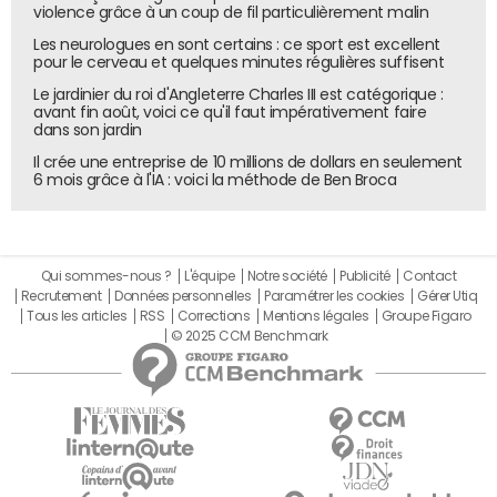
politiques." La start-up, qui communique depuis des mois
violence grâce à un coup de fil particulièrement malin
sur son lancement, a en effet rapidement attiré
Les neurologues en sont certains : ce sport est excellent
l'attention -et les foudres- des auto-
pour le cerveau et quelques minutes régulières suffisent
écoles traditionnelles. Six organisations syndicales ont
Le jardinier du roi d'Angleterre Charles III est catégorique :
avant fin août, voici ce qu'il faut impérativement faire
d'ailleurs assigné la start-up en justice, réclamant son
dans son jardin
interdiction pour exercice illégal d'une profession
Il crée une entreprise de 10 millions de dollars en seulement
réglementée. Ornikar n'ayant pas encore commencé à
6 mois grâce à l'IA : voici la méthode de Ben Broca
exercer, faute d'agrément, la start-up s'est vue donner
raison par le tribunal de Commerce
(lire : "
L'auto-école
en ligne Ornikar gagne une première bataille juridique
",
du 09/07/14).
Qui sommes-nous ?
L'équipe
Notre société
Publicité
Contact
Recrutement
Données personnelles
Paramétrer les cookies
Gérer Utiq
Pourquoi Auto-école.net a obtenu l'agrément alors
Tous les articles
RSS
Corrections
Mentions légales
Groupe Figaro
qu'Ornikar attend toujours le sien ? C'est pourtant bien le
© 2025 CCM Benchmark
même bureau des permis de conduire de la Préfecture
de police de Paris qui est en charge des deux dossiers. Les
cofondateurs d'Ornikar, dont le site indique qu'ils
attendent leur agrément depuis 280 jours, doivent
rencontrer le cabinet du ministre de l'Intérieur, Bernard