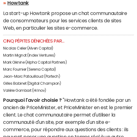
Howtank
La start-up Howtank propose un chat communautaire
de consommateurs pour les services clients de sites
Web, en particulier les sites e-commerce.
CINQ PÉPITES DÉNICHÉES PAR...
Nicolas Celier (Alven Capital)
Martin Mignot (Index Ventures)
Mark Oiknine (Alpha Capital Partners)
Marc Fournier (Serena Capital)
Jean-Marc Patouillaud (Partech)
Gilles Babinet (Digital Champion)
Valérie Gombart (Hi Inov)
Pourquoi l'avoir choisie ?
"Howtank a été fondée par un
ancien de PriceMinister, et PriceMinister en est le premier
client. Le chat communautaire permet d'utiliser la
communauté d'un site, par exemple d'un site e-
commerce, pour répondre aux questions des clients : ils
peuvent poser une question en temps réel à un autre