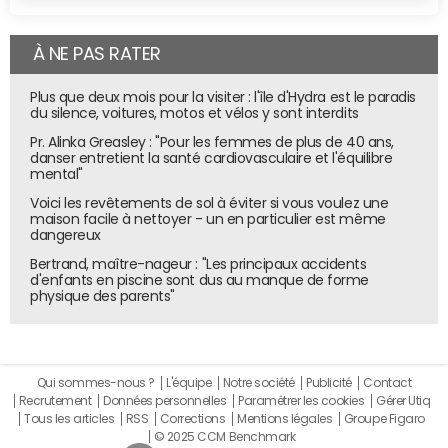
À NE PAS RATER
Plus que deux mois pour la visiter : l'île d'Hydra est le paradis
du silence, voitures, motos et vélos y sont interdits
Pr. Alinka Greasley : "Pour les femmes de plus de 40 ans,
danser entretient la santé cardiovasculaire et l'équilibre
mental"
Voici les revêtements de sol à éviter si vous voulez une
maison facile à nettoyer - un en particulier est même
dangereux
Bertrand, maître-nageur : "Les principaux accidents
d'enfants en piscine sont dus au manque de forme
physique des parents"
Qui sommes-nous ?
L'équipe
Notre société
Publicité
Contact
Recrutement
Données personnelles
Paramétrer les cookies
Gérer Utiq
Tous les articles
RSS
Corrections
Mentions légales
Groupe Figaro
© 2025 CCM Benchmark