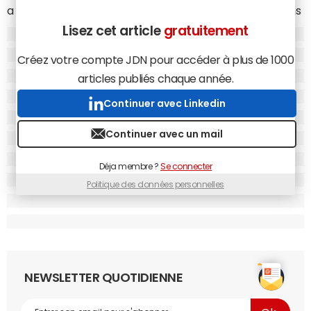
a été là la fête. Avec six opérations, il s'élève à 253 millions
d'euros. La medtech n'est pas en reste avec
Lisez cet article
gratuitement
huit opérations et 96 millions d'euros levés. Enfin, le
retail
Créez votre compte JDN pour accéder à plus de 1000
s'est montré particulièrement actif avec un total de
douze tours de table.
articles publiés chaque année.
Continuer avec Linkedin
Continuer avec un mail
Déja membre ?
Se connecter
Politique des données personnelles
NEWSLETTER QUOTIDIENNE