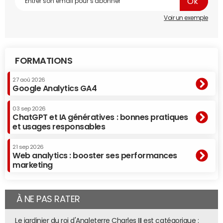
Voir un exemple
FORMATIONS
27 aoû 2026
Google Analytics GA4
Après les trois levées évoquées ci-dessus, celles
effectuées par Chapvision (90 millions d'euros) et par
03 sep 2026
Corteria Pharmaceuticals (65 millions d'euros) ont été les
ChatGPT et IA génératives : bonnes pratiques
quatrième et cinquième plus importantes. A noter que
et usages responsables
beaucoup de "petites" opérations ont été réalisées
21 sep 2026
puisque 23 d'entre elles ne dépassent pas les 1 millions
Web analytics : booster ses performances
d'euros.
marketing
À NE PAS RATER
Le jardinier du roi d'Angleterre Charles III est catégorique :