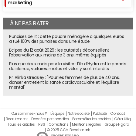
marketing
À NE PAS RATER
Punaises de lit : cette poudre ménagère à quelques euros
a tué 100% des punaises dans une étude
Eclipse du 12 août 2026 : les autorités déconseillent
l'observation aux moins de 3 ans, même équipés
Plus que deux mois pour la visiter : l'île d'Hydra est le paradis
du silence, voitures, motos et vélos y sont interdits
Pr. Alinka Greasley : "Pour les femmes de plus de 40 ans,
danser entretient la santé cardiovasculaire et l'équilibre
mental"
Qui sommes-nous ?
L'équipe
Notre société
Publicité
Contact
Recrutement
Données personnelles
Paramétrer les cookies
Gérer Utiq
Tous les articles
RSS
Corrections
Mentions légales
Groupe Figaro
© 2025 CCM Benchmark