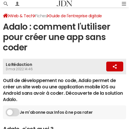
Web & Tech
Fiches
Guide de l'entreprise digitale
Adalo : comment l'utiliser
Outils d'automatisation
pour créer une app sans
coder
La Rédaction
3 mai 2022 14:46
Outil de développement no code, Adalo permet de
créer un site web ou une application mobile iOS ou
Android sans avoir à coder. Découverte de la solution
Adalo.
Je m'abonne aux Infos à ne pas rater