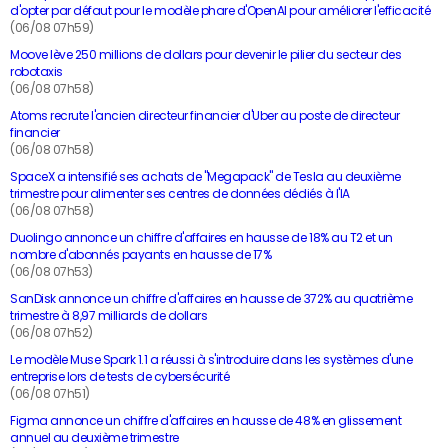
d'opter par défaut pour le modèle phare d'OpenAI pour améliorer l'efficacité
(06/08 07h59)
Moove lève 250 millions de dollars pour devenir le pilier du secteur des
robotaxis
(06/08 07h58)
Atoms recrute l'ancien directeur financier d'Uber au poste de directeur
financier
(06/08 07h58)
SpaceX a intensifié ses achats de "Megapack" de Tesla au deuxième
trimestre pour alimenter ses centres de données dédiés à l'IA
(06/08 07h58)
Duolingo annonce un chiffre d'affaires en hausse de 18% au T2 et un
nombre d'abonnés payants en hausse de 17%
(06/08 07h53)
SanDisk annonce un chiffre d'affaires en hausse de 372% au quatrième
trimestre à 8,97 milliards de dollars
(06/08 07h52)
Le modèle Muse Spark 1.1 a réussi à s'introduire dans les systèmes d'une
entreprise lors de tests de cybersécurité
(06/08 07h51)
Figma annonce un chiffre d'affaires en hausse de 48% en glissement
annuel au deuxième trimestre