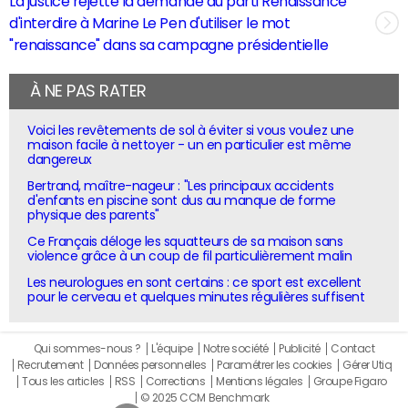
La justice rejette la demande du parti Renaissance
d'interdire à Marine Le Pen d'utiliser le mot
"renaissance" dans sa campagne présidentielle
À NE PAS RATER
Voici les revêtements de sol à éviter si vous voulez une
maison facile à nettoyer - un en particulier est même
dangereux
Bertrand, maître-nageur : "Les principaux accidents
d'enfants en piscine sont dus au manque de forme
physique des parents"
Ce Français déloge les squatteurs de sa maison sans
violence grâce à un coup de fil particulièrement malin
Les neurologues en sont certains : ce sport est excellent
pour le cerveau et quelques minutes régulières suffisent
Qui sommes-nous ?
L'équipe
Notre société
Publicité
Contact
Recrutement
Données personnelles
Paramétrer les cookies
Gérer Utiq
Tous les articles
RSS
Corrections
Mentions légales
Groupe Figaro
© 2025 CCM Benchmark