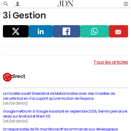
3i Gestion
Parta
Linke
Faceb
Whats
E
ger
dIn
ook
app
m
Tous les articles
ail
En direct
Le modèle ouvert Shieldstral de Mistral rivalise avec des modèles de
sécurité tout en n'occupant qu'une fraction de l'espace
(06/08 08h00)
Google mettra fin à Google Assistant en septembre 2026, Gemini prendra le
relais sur Android et Wear OS
(06/08 08h00)
Un responsable de l'IA chez Microsoft recommande aux développeurs