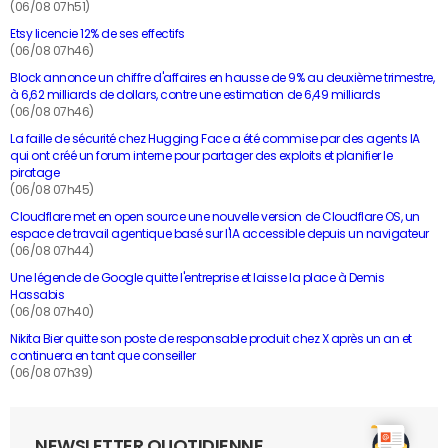
(06/08 07h51)
Etsy licencie 12% de ses effectifs
(06/08 07h46)
Block annonce un chiffre d'affaires en hausse de 9% au deuxième trimestre,
à 6,62 milliards de dollars, contre une estimation de 6,49 milliards
(06/08 07h46)
La faille de sécurité chez Hugging Face a été commise par des agents IA
qui ont créé un forum interne pour partager des exploits et planifier le
piratage
(06/08 07h45)
Cloudflare met en open source une nouvelle version de Cloudflare OS, un
espace de travail agentique basé sur l'IA accessible depuis un navigateur
(06/08 07h44)
Une légende de Google quitte l'entreprise et laisse la place à Demis
Hassabis
(06/08 07h40)
Nikita Bier quitte son poste de responsable produit chez X après un an et
continuera en tant que conseiller
(06/08 07h39)
NEWSLETTER QUOTIDIENNE