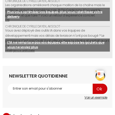
Les organisations améliorent chaque maillon de la chaîne mais le
système global ne s'améliore pas. Et l'IA n'aide pas. D'où vient le
Plus vous optimisez vos équipes, plus vous ralentissez votre
problème et que faire ? Voici un retour d'expérience concret.
delivery
DSI
Vous avez déployé des outils IA dans vos équipes de
développement mais vos délais de livraison n'ont pas bougé ? Le
problème n'est pas l'outil. Il est ailleurs dans la chaîne et existait avant
L'IA ne remplace pas vos équipes, elle expose les goulets que
l'IA.
vous ne voyiez plus
Intelligence artificielle
NEWSLETTER QUOTIDIENNE
Voir un exemple