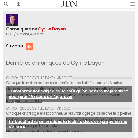
Chroniques de
Cyrille Dayen
PDG / Gérant
, Aksolot
Suivre sur :
Dernières chroniques de Cyrille Dayen
Chaque transformation ratée brûle la crédibilité interne. L'IA arrive
dans des organisations déjà fatiguées. Sans diagnostic réel avant
Transformations digitales : le coût qu'on ne mesure jamais et
de lancer, la promesse s'use plus vite que le modèle ne produit.
pourquoi l'IA risque de l'aggraver
Intelligence artificielle
Chaque arbitrage est rationnel. Le résultat agrégé assèche le pipeline
tech sans que personne ne l'ait voulu. Anatomie d'une dette de
Embauche des juniors dans la tech : la décision que personne
compétence que l'IA accélère.
n'a prise
Etats-Unis
Indexation
Recrutement
Seniors