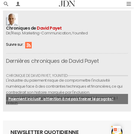
Chroniques de
David Payet
Dir/Resp. Marketing-Communication
, Younited
Suivre sur :
Dernières chroniques de David Payet
L'industrie du paiement risque de compromettre l'inclusivité
numérique face à des contraintes techniques et financières, ce qui
contredirait son histoire marquée par l'inclusion.
Android
REGIE AUTONOME DES TRANSPORTS PARISIENS
Accessibilité
Paiement inclusif : attention à ne pas freiner le progrès !
Fintech
NEWSLETTER QUOTIDIENNE