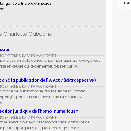
telligence artificielle et médias
ert
de Charlotte Caboche
icate
ve, pression de la concurrence internationale, divergences
 mise en œuvre du Règlement européen sur l'IA.
on à la publication de l'IA Act ? (Rétrospective)
nonce de publication, le projet européen "Artificial
appuyés par l'utilisation accrue de l'IA générative.
ur
tection juridique de l'homo-numericus ?
tisé "Meta" pour expliciter son nouveau domaine de
ique peut s'appliquer à ce quotidien augmenté ?