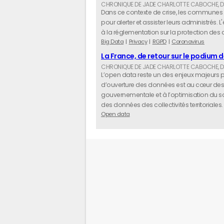
Dans ce contexte de crise, les communes
pour alerter et assister leurs administrés. 
à la réglementation sur la protection des
Big Data
Privacy
RGPD
Coronavirus
La France, de retour sur le podium 
L’open data reste un des enjeux majeurs pou
d’ouverture des données est au cœur des 
gouvernementale et à l’optimisation du sav
des données des collectivités territoriales.
Open data