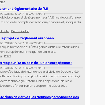
ntée
 également règlementaire de l'UE
bliait son projet de règlement sur l'IA. En ce début d'année
n raison de la complexité technique, politique et juridique du
ificielle
Data scientist
sur le projet de Règlement européen
ique harmonisé sur l'intelligence artificielle, retour sur les
t européen sur l'intelligence artificielle.
es
Robot
ires pour l'IA au sein de l'Union européenne ?
ipe d'éthique de l'intelligence artificielle de Google a été
orithmes utilisés par le géant américain dans ses produits, il
r cette technologie. Retour sur les enjeux actuels liés à
éthique de l'IA par l'Union européenne début 2021.
tations de dérives, les données personnelles des