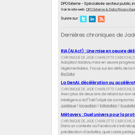
DPO Externe - Spécialisée secteur public, in
Voir le site web :
DPO Externe & Data Privacy Exp
Suivre sur :
Dernières chroniques de Ja
RIA (AI Act) : Une mise en oeuvre dél
Adoption tardive, mise en œuvre progressi
réglementaires… Focus sur les défis de la
Big Data
La GenAI, décélération ou accélérati
Avec plus de deux ans de retard sur son an
Intelligence Act" fait l'objet de compromis 
Juridique
Innovation
Intégration
Incubate
Métavers : Quel univers pour la pro
Dans un contexte où Facebook s'est rebap
prédilection d'activités, quel cadre jurid