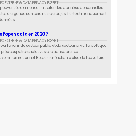
 peuvent être amenées à traiter des données personnelles
L'état d'urgence sanitaire ne saurait justifier tout manquement
 données.
de l’open data en 2020 ?
r l’avenir du secteur public et du secteur privé. La politique
préoccupations relatives à la transparence
oir informationnel. Retour sur l’action ciblée de l’ouverture