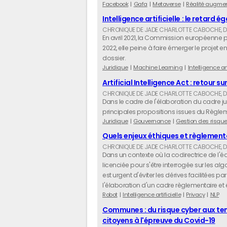
Facebook
Gafa
Metaverse
Réalité augme
Intelligence artificielle : le retard
En avril 2021, la Commission européenne pu
2022, elle peine à faire émerger le projet e
dossier.
Juridique
Machine Learning
Intelligence art
Artificial Intelligence Act : retour 
Dans le cadre de l'élaboration du cadre jurid
principales propositions issues du Règlemen
Juridique
Gouvernance
Gestion des risqu
Quels enjeux éthiques et règlementa
Dans un contexte où la codirectrice de l'équ
licenciée pour s'être interrogée sur les alg
est urgent d'éviter les dérives facilitées pa
l'élaboration d'un cadre règlementaire et 
Robot
Intelligence artificielle
Privacy
NLP
Communes : du risque cyber aux ten
citoyens à l'épreuve du Covid-19