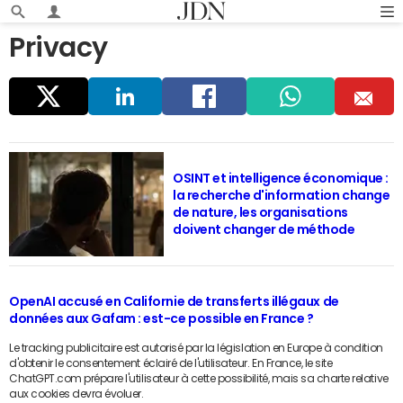
Privacy
Parta
Linke
Faceb
Whats
E
ger
dIn
ook
app
m
OSINT et intelligence économique :
la recherche d'information change
ail
de nature, les organisations
doivent changer de méthode
OpenAI accusé en Californie de transferts illégaux de
données aux Gafam : est-ce possible en France ?
Le tracking publicitaire est autorisé par la législation en Europe à condition
d'obtenir le consentement éclairé de l'utilisateur. En France, le site
ChatGPT.com prépare l'utilisateur à cette possibilité, mais sa charte relative
aux cookies devra évoluer.