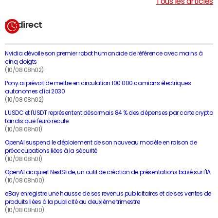
Tous les articles
En direct
Nvidia dévoile son premier robot humanoïde de référence avec mains à
cinq doigts
(10/08 08h02)
Pony.ai prévoit de mettre en circulation 100 000 camions électriques
autonomes d'ici 2030
(10/08 08h02)
L'USDC et l'USDT représentent désormais 84 % des dépenses par carte crypto
tandis que l'euro recule
(10/08 08h01)
OpenAI suspend le déploiement de son nouveau modèle en raison de
préoccupations liées à la sécurité
(10/08 08h01)
OpenAI acquiert NextSlide, un outil de création de présentations basé sur l'IA
(10/08 08h00)
eBay enregistre une hausse de ses revenus publicitaires et de ses ventes de
produits liées à la publicité au deuxième trimestre
(10/08 08h00)