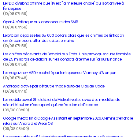
Le PDG d'Airbnb affirme que l'IA est "la meilleure chose" qui soit arrivée à
l'entreprise
(10/08 07h59)
OpenAI s'attaque aux annonceurs des SMB
(10/08 07h58)
Le bitcoin dépasse les 65 000 dollars alors que les chiffres de l'inflation
américaine sont attendus cette semaine
(10/08 07h58)
Les chiffres décevants de l'emploi aux États-Unis provoquent une flambée
de 2,5 milliards de dollars sur les contrats à terme sur l'or sur Binance
(10/08 07h58)
Le magazine « VSD » racheté par l'entrepreneur Vianney d'Alançon
(10/08 07h46)
Anthropic active par défaut le mode auto de Claude Code
(10/08 07h46)
Le modèle ouvert Shieldstral de Mistral rivalise avec des modèles de
sécurité tout en n'occupant qu'une fraction de l'espace
(06/08 08h00)
Google mettra fin à Google Assistant en septembre 2026, Gemini prendra le
relais sur Android et Wear OS
(06/08 08h00)