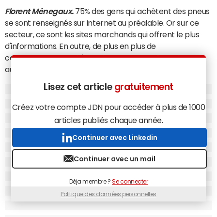
Florent Ménegaux.
75% des gens qui achètent des pneus
se sont renseignés sur Internet au préalable. Or sur ce
secteur, ce sont les sites marchands qui offrent le plus
d'informations. En outre, de plus en plus de
consommateurs achètent leurs pneus en ligne. Ils sont
aujourd'hui 8% au Royaume-Uni et 12% à 14% en France.
D'autre part, nous estimons que la marque
Michelin
, qui
Lisez cet article
gratuitement
détient déjà le réseau de distribution physique
Créez votre compte JDN pour accéder à plus de 1000
Euromaster, doit être représentée sur tous les canaux,
tous les points de rencontre avec le consommateur. D'où
articles publiés chaque année.
l'intérêt d'acquérir ou de conclure des partenariats avec
Continuer avec Linkedin
des sites qui valorisent les marques et sont performants.
C'est le cas aussi bien d'Allopneus, qui détient 50% de
part
Continuer avec un mail
de marché
sur le web marchand français, que de
BlackCircles, dont la part de marché Internet au
Déja membre ?
Se connecter
Royaume-Uni s'élève entre 35% et 40%. L'an dernier nous
Politique des données personnelles
étions déjà montés à 100% du capital de Popgom
[qui
opère une dizaine de sites marchands en Europe, ndlr]
.