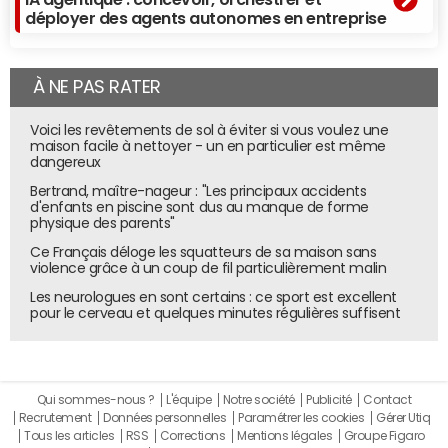
déployer des agents autonomes en entreprise
leur consommation. Il s'agit de notre contrat Effifuel, qui
repose sur une boîte noire recueillant toutes les données
de consommation du carburant des poids lourds. Quant à
À NE PAS RATER
notre offre Effitrailer, elle permet au transporteur de
savoir à chaque instant où se trouvent tous ses semi-
Voici les revêtements de sol à éviter si vous voulez une
remorques, s'ils sont à l'arrêt, etc. Nous pouvons aussi
maison facile à nettoyer - un en particulier est même
dangereux
former les conducteurs à l'éco-conduite, car Sascar peut
savoir comment a conduit le conducteur pendant sa
Bertrand, maître-nageur : "Les principaux accidents
d'enfants en piscine sont dus au manque de forme
tournée.
physique des parents"
"Nous nous engageons contractuellement auprès des
Ce Français déloge les squatteurs de sa maison sans
violence grâce à un coup de fil particulièrement malin
flottes sur une baisse de leur consommation"
Les neurologues en sont certains : ce sport est excellent
Ce mouvement vers les services n'est d'ailleurs pas neuf.
pour le cerveau et quelques minutes régulières suffisent
Au début du XXème siècle, au Royaume-Uni, Michelin
proposait déjà de facturer les pneus aux kilomètres
parcourus ! Mais aujourd'hui, le numérique et le
big data
Qui sommes-nous ?
L'équipe
Notre société
Publicité
Contact
permettent d'aller beaucoup plus loin, d'être très rapide
Recrutement
Données personnelles
Paramétrer les cookies
Gérer Utiq
et de gérer les choses en très grand nombre. Et pour
Tous les articles
RSS
Corrections
Mentions légales
Groupe Figaro