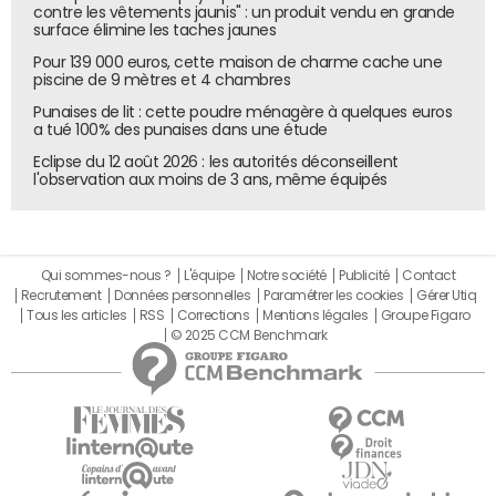
Pas de tension sur les marchés, pas de fuite de capitaux,
contre les vêtements jaunis" : un produit vendu en grande
pas de besoin d'intervention. Pour la BCE, il n'y a pas de
surface élimine les taches jaunes
signe de fragilité dans le système bancaire français.
Pour 139 000 euros, cette maison de charme cache une
piscine de 9 mètres et 4 chambres
L'objectif est de rassurer, tout en gardant un œil sur
l'évolution de la situation politique.
Punaises de lit : cette poudre ménagère à quelques euros
a tué 100% des punaises dans une étude
Eclipse du 12 août 2026 : les autorités déconseillent
l'observation aux moins de 3 ans, même équipés
Qui sommes-nous ?
L'équipe
Notre société
Publicité
Contact
Recrutement
Données personnelles
Paramétrer les cookies
Gérer Utiq
Tous les articles
RSS
Corrections
Mentions légales
Groupe Figaro
© 2025 CCM Benchmark