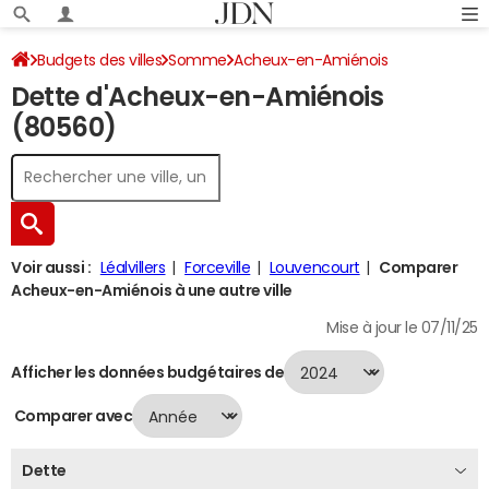
Budgets des villes
Somme
Acheux-en-Amiénois
Dette d'Acheux-en-Amiénois
Dette au 31/12/2024
(80560)
Voir aussi :
Léalvillers
Forceville
Louvencourt
Comparer
Acheux-en-Amiénois à une autre ville
Mise à jour le 07/11/25
Afficher les données budgétaires de
Comparer avec
Dette