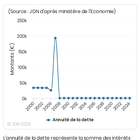
(Source : JDN d'après ministère de l'Economie)
250k
200k
Montants (€)
150k
100k
50k
0k
2008
2022
2002
2018
2014
2010
2024
2006
2020
2000
2016
2012
Annuité de la dette
© JDN 2026
L'annuité de la dette représente la somme des intérêts