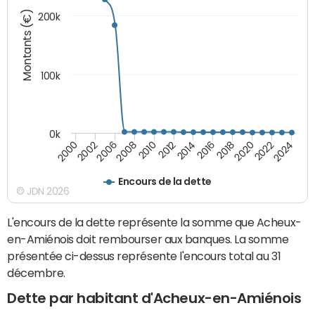
Montants (€)
200k
100k
0k
2008
2022
2002
2018
2014
2010
2024
2006
2020
2000
2016
2012
Encours de la dette
© JDN 2026
L'encours de la dette représente la somme que Acheux-
en-Amiénois doit rembourser aux banques. La somme
présentée ci-dessus représente l'encours total au 31
décembre.
Dette par habitant d'Acheux-en-Amiénois