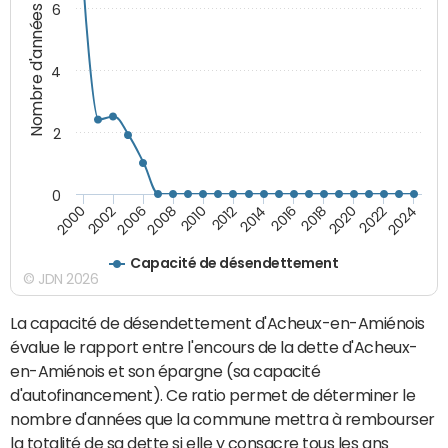
6
Nombre d'années
4
2
0
2018
2002
2022
2008
2012
2016
2000
2020
2006
2024
2010
2014
Capacité de désendettement
© JDN 2026
La capacité de désendettement d'Acheux-en-Amiénois
évalue le rapport entre l'encours de la dette d'Acheux-
en-Amiénois et son épargne (sa capacité
d'autofinancement). Ce ratio permet de déterminer le
nombre d'années que la commune mettra à rembourser
la totalité de sa dette si elle y consacre tous les ans