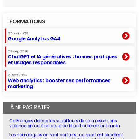
FORMATIONS
27 aoû 2026
Google Analytics GA4
03 sep 2026
ChatGPT et IA génératives : bonnes pratiques
et usages responsables
21 sep 2026
Web analytics : booster ses performances
marketing
À NE PAS RATER
Ce Français déloge les squatteurs de sa maison sans
violence grâce à un coup de fil particulièrement malin
Les neurologues en sont certains : ce sport est excellent