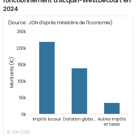
fonctionnement d'Acquin-Westbécourt en
2024
(Source : JDN d'après ministère de l'Economie)
250k
200k
Montants (€)
150k
100k
50k
0k
Impôts locaux
Dotation globa…
Autres impôts
et taxes
© JDN 2026