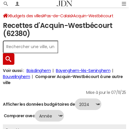
Budgets des villes
Pas-de-Calais
Acquin-Westbécourt
Recettes d'Acquin-Westbécourt
Recettes 2024
(62380)
Voir aussi :
Boisdinghem
Bayenghem-lès-Seninghem
Bouvelinghem
Comparer Acquin-Westbécourt à une autre
ville
Mise à jour le 07/11/25
Afficher les données budgétaires de
Comparer avec