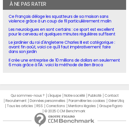
À NE PAS RATER
Ce Français déloge les squatteurs de sa maison sans
violence grâce à un coup de fil particulièrement malin
Les neurologues en sont certains : ce sport est excellent
pour le cerveau et quelques minutes régulières suffisent
Le jardinier du roi d'Angleterre Charles III est catégorique :
avant fin août, voici ce qu'il faut impérativement faire
dans son jardin
Il crée une entreprise de 10 millions de dollars en seulement
6 mois grâce à l'IA : voici la méthode de Ben Broca
Qui sommes-nous ?
L'équipe
Notre société
Publicité
Contact
Recrutement
Données personnelles
Paramétrer les cookies
Gérer Utiq
Tous les articles
RSS
Corrections
Mentions légales
Groupe Figaro
© 2025 CCM Benchmark