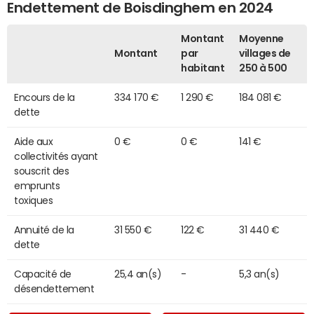
Endettement de Boisdinghem en 2024
Montant
Moyenne
Montant
par
villages de
habitant
250 à 500
Encours de la
334 170 €
1 290 €
184 081 €
dette
Aide aux
0 €
0 €
141 €
collectivités ayant
souscrit des
emprunts
toxiques
Annuité de la
31 550 €
122 €
31 440 €
dette
Capacité de
25,4 an(s)
-
5,3 an(s)
désendettement