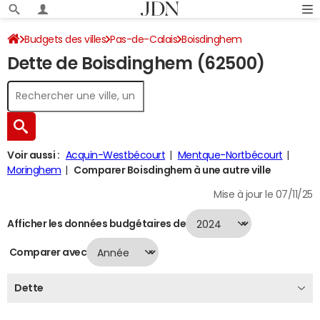
Budgets des villes
Pas-de-Calais
Boisdinghem
Dette de Boisdinghem (62500)
Dette au 31/12/2024
Voir aussi :
Acquin-Westbécourt
Mentque-Nortbécourt
Moringhem
Comparer Boisdinghem à une autre ville
Mise à jour le 07/11/25
Afficher les données budgétaires de
Comparer avec
Dette