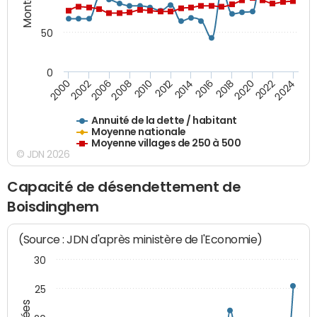
50
0
2014
2008
2000
2024
2018
2012
2006
2022
2016
2010
2002
2020
Annuité de la dette / habitant
Moyenne nationale
Moyenne villages de 250 à 500
© JDN 2026
Capacité de désendettement de
Boisdinghem
(Source : JDN d'après ministère de l'Economie)
30
25