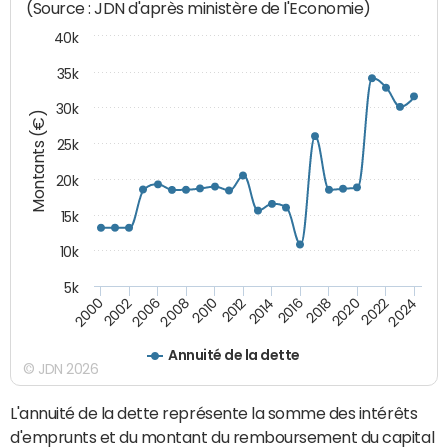
(Source : JDN d'après ministère de l'Economie)
40k
35k
30k
Montants (€)
25k
20k
15k
10k
5k
2020
2010
2016
2006
2022
2012
2000
2018
2008
2024
2014
2002
Annuité de la dette
© JDN 2026
L'annuité de la dette représente la somme des intérêts
d'emprunts et du montant du remboursement du capital