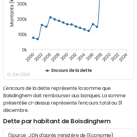
Montants (€)
300k
200k
100k
0k
2000
2022
2016
2010
2002
2024
2018
2012
2006
2020
2014
2008
Encours de la dette
© JDN 2026
L'encours de la dette représente la somme que
Boisdinghem doit rembourser aux banques. La somme
présentée ci-dessus représente l'encours total au 31
décembre.
Dette par habitant de Boisdinghem
(Source : JDN d'après ministère de l'Economie)